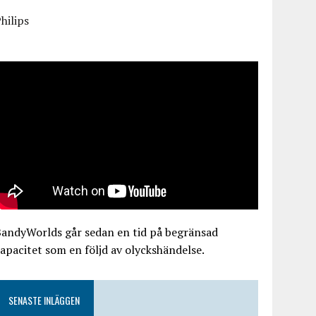
hilips
BandyWorlds går sedan en tid på begränsad
apacitet som en följd av olyckshändelse.
SENASTE INLÄGGEN