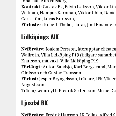
Jonathan Alm Husberg.
Kontrakt:
Gustav Ek, Edvin Isaksson, Viktor Li
Widman, Hampus Kärnman, Viktor Uhlin, Daniel
Carlström, Lucas Brorsson,
Förluster:
Robert Thelin, slutar, Joel Emanuels
Lidköpings AIK
Nyförvärv:
Joakim Persson, återupptar elitsatsn
Wallroth, Villa Lidköping P19 (tidigare samarbe
Knutsson, målvakt, Villa Lidköping P19.
Förlängt:
Anton Sandsjö, Karl Bergstrand, Mar
Olofsson och Gustav Fransson.
Förlust:
Jesper Bryngelsson, tränare, IFK Väner
Augustsson.
Tränar/Ledarnytt: Fredrik Sixtensson, Mikael Gu
Ljusdal BK
Nyförvärv:
Fredrik Hansson, IK Tellus, Alfred 