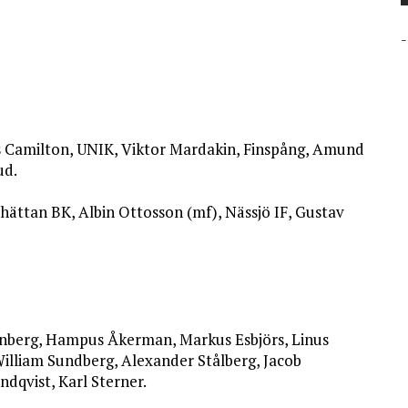
-
 Camilton, UNIK, Viktor Mardakin, Finspång, Amund
ud.
lhättan BK, Albin Ottosson (mf), Nässjö IF, Gustav
 Enberg, Hampus Åkerman, Markus Esbjörs, Linus
William Sundberg, Alexander Stålberg, Jacob
ndqvist, Karl Sterner.