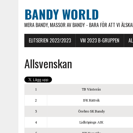
BANDY WORLD
MERA BANDY, MASSOR AV BANDY - BARA FÖR ATT VI ÄLSKAR
ELITSERIEN 2022/2023
VM 2023 B-GRUPPEN
A
Allsvenskan
1
TB Västerås
2
IFK Rättvik
3
Örebro SK Bandy
4
Lidköpings AIK