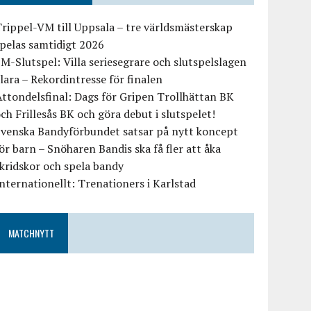
rippel-VM till Uppsala – tre världsmästerskap
pelas samtidigt 2026
M-Slutspel: Villa seriesegrare och slutspelslagen
lara – Rekordintresse för finalen
ttondelsfinal: Dags för Gripen Trollhättan BK
ch Frillesås BK och göra debut i slutspelet!
Svenska Bandyförbundet satsar på nytt koncept
ör barn – Snöharen Bandis ska få fler att åka
kridskor och spela bandy
nternationellt: Trenationers i Karlstad
MATCHNYTT