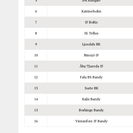
5
IFK Kungälv
6
Katrineholm
7
IF Boltic
8
IK Tellus
9
Ljusdals BK
10
Nässjö IF
11
Åby/Tjureda IF
12
Falu BS Bandy
13
Surte BK
14
Kalix Bandy
15
Borlänge Bandy
16
Västanfors IF Bandy