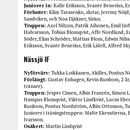
Juniorer in:
Kalle Eriksson, Svante Benerius, Eri
Förluster:
Klim Tarasenko, slutar, Jeremy Nöjd,
Sandviken, och Noa Djäkner, Sirius.
Truppen:
Axel Nilzon, Patrik Aihonen, Emil Jär
Halvarsson, Tobias Blomqvist, Affe Nordlund, Er
Söder, Elias Schröder, Mattias Blom, Edwin Nils
Eriksson, Svante Benerius, Erik Lidell, Alfred Sk
Nässjö IF
Nyförvärv:
Tukka Loikkanen, Akilles, Pontus No
Förlängt:
Gustav Enhagen, Kevin Runbom, 2 år, 
tränare).
Truppen:
Jesper Cimen, Albin Franzén, Simon 
Hampus Blomqvist, Viktor Lindkvist, Lucas Eber
Runbom, Pontus Nordström, Albin Ottosson, Tu
Juniorer i träningstruppen: Malte Ekenstierna, E
Ivarsson.
Osäkert:
Martin Lindqvist