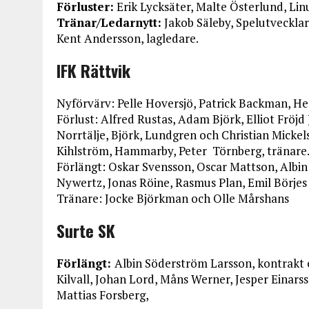
Förluster:
Erik Lycksäter, Malte Österlund, Lin
Tränar/Ledarnytt:
Jakob Säleby, Spelutvecklar
Kent Andersson, lagledare.
IFK Rättvik
Nyförvärv: Pelle Hoversjö, Patrick Backman, Hels
Förlust: Alfred Rustas, Adam Björk, Elliot Frö
Norrtälje, Björk, Lundgren och Christian Mickel
Kihlström, Hammarby, Peter Törnberg, tränare
Förlängt: Oskar Svensson, Oscar Mattson, Albin
Nywertz, Jonas Röine, Rasmus Plan, Emil Börjes
Tränare: Jocke Björkman och Olle Mårshans
Surte SK
Förlängt:
Albin Söderström Larsson, kontrakt e
Kilvall, Johan Lord, Måns Werner, Jesper Einarsson
Mattias Forsberg,