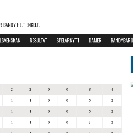
 BANDY HELT ENKELT.
LLSVENSKAN
RESULTAT
SPELARNYTT
DAMER
BANDYBARO
2
2
0
0
8
4
1
1
0
0
5
2
1
1
0
0
5
2
1
1
0
0
2
2