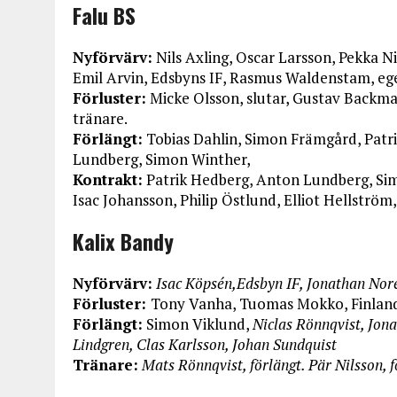
Falu BS
Nyförvärv:
Nils Axling, Oscar Larsson, Pekka N
Emil Arvin, Edsbyns IF, Rasmus Waldenstam, eg
Förluster:
Micke Olsson, slutar, Gustav Backman,
tränare.
Förlängt:
Tobias Dahlin, Simon Främgård, Patri
Lundberg, Simon Winther,
Kontrakt:
Patrik Hedberg, Anton Lundberg, Sim
Isac Johansson, Philip Östlund, Elliot Hellstr
Kalix Bandy
Nyförvärv:
Isac Köpsén,Edsbyn IF, Jonathan Noré
Förluster:
Tony Vanha, Tuomas Mokko, Finland
Förlängt:
Simon Viklund,
Niclas Rönnqvist, Jon
Lindgren, Clas Karlsson, Johan Sundquist
Tränare:
Mats Rönnqvist, förlängt. Pär Nilsson, 