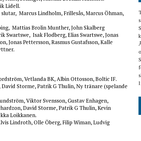
k Lidell.
T
 slutar, Marcus Lindholm, Frillesås, Marcus Öhman,
s
bing, Mattias Brolin Munther, John Skalberg
S
ik Swartswe, Isak Flodberg, Elias Swartswe, Jonas
k
son, Jonas Pettersson, Rasmus Gustafsson, Kalle
Å
yttner.
o
f
s
rdström, Vetlanda BK, Albin Ottosson, Boltic IF.
I
David Storme, Patrik G Thulin, Ny tränare (spelande
Lundström, Viktor Svensson, Gustav Enhagen,
hardzon, David Storme, Patrik G Thulin, Kevin
kka Loikkanen.
lvis Lindroth, Olle Öberg, Filip Wiman, Ludvig