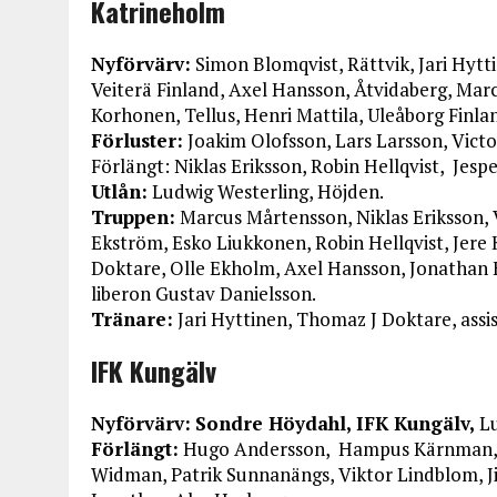
Katrineholm
Nyförvärv:
Simon Blomqvist, Rättvik, Jari Hytt
Veiterä Finland, Axel Hansson, Åtvidaberg, Marc
Korhonen, Tellus, Henri Mattila, Uleåborg Finla
Förluster:
Joakim Olofsson, Lars Larsson, Victo
Förlängt: Niklas Eriksson, Robin Hellqvist, Jes
Utlån:
Ludwig Westerling, Höjden.
Truppen:
Marcus Mårtensson, Niklas Eriksson, 
Ekström, Esko Liukkonen, Robin Hellqvist, Jere
Doktare, Olle Ekholm, Axel Hansson, Jonathan 
liberon Gustav Danielsson.
Tränare:
Jari Hyttinen, Thomaz J Doktare, assi
IFK Kungälv
Nyförvärv:
Sondre Höydahl, IFK Kungälv,
L
Förlängt:
Hugo Andersson, Hampus Kärnman, Vik
Widman, Patrik Sunnanängs, Viktor Lindblom, Ji