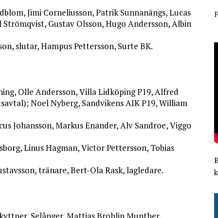
ndblom, Jimi Corneliusson, Patrik Sunnanängs, Lucas
P
 Strömqvist, Gustav Olsson, Hugo Andersson, Albin
son, slutar, Hampus Pettersson, Surte BK.
ing, Olle Andersson, Villa Lidköping P19, Alfred
tsavtal); Noel Nyberg, Sandvikens AIK P19, William
cus Johansson, Markus Enander, Alv Sandroe, Viggo
sborg, Linus Hagman, Victor Pettersson, Tobias
stavsson, tränare, Bert-Ola Rask, lagledare.
k
Skyttner, Selånger, Mattias Brohlin Munther.