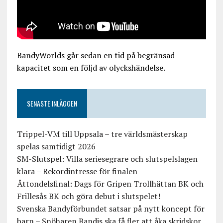
BandyWorlds går sedan en tid på begränsad
kapacitet som en följd av olyckshändelse.
SENASTE INLÄGGEN
Trippel-VM till Uppsala – tre världsmästerskap
spelas samtidigt 2026
SM-Slutspel: Villa seriesegrare och slutspelslagen
klara – Rekordintresse för finalen
Åttondelsfinal: Dags för Gripen Trollhättan BK och
Frillesås BK och göra debut i slutspelet!
Svenska Bandyförbundet satsar på nytt koncept för
barn – Snöharen Bandis ska få fler att åka skridskor