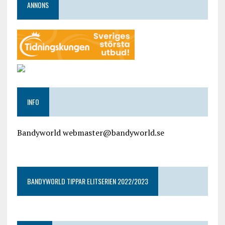
ANNONS
INFO
Bandyworld webmaster@bandyworld.se
google9a9f2ac9029b965b.html
BANDYWORLD TIPPAR ELITSERIEN 2022/2023