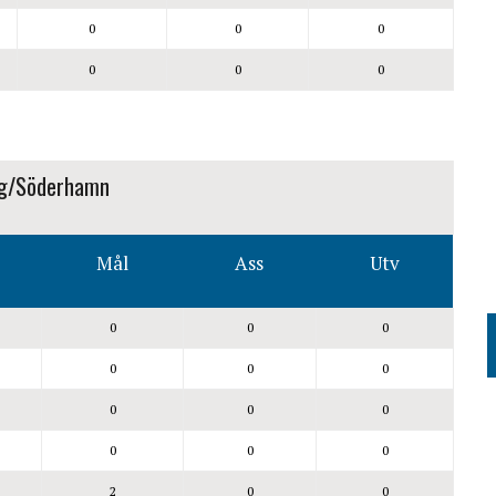
0
0
0
0
0
0
g/Söderhamn
Mål
Ass
Utv
0
0
0
0
0
0
0
0
0
0
0
0
2
0
0