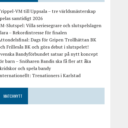
rippel-VM till Uppsala – tre världsmästerskap
pelas samtidigt 2026
M-Slutspel: Villa seriesegrare och slutspelslagen
lara – Rekordintresse för finalen
ttondelsfinal: Dags för Gripen Trollhättan BK
ch Frillesås BK och göra debut i slutspelet!
Svenska Bandyförbundet satsar på nytt koncept
ör barn – Snöharen Bandis ska få fler att åka
kridskor och spela bandy
nternationellt: Trenationers i Karlstad
MATCHNYTT