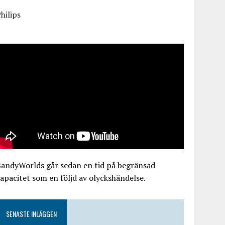
hilips
BandyWorlds går sedan en tid på begränsad
apacitet som en följd av olyckshändelse.
SENASTE INLÄGGEN