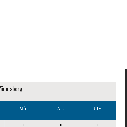
Vänersborg
Mål
Ass
Utv
0
0
0