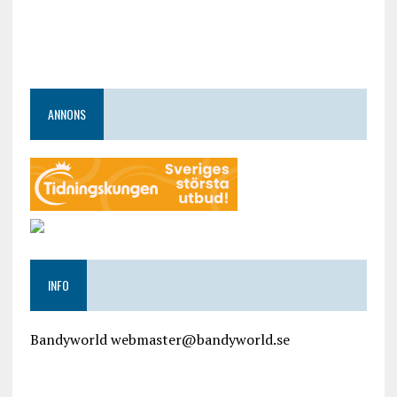
ANNONS
INFO
Bandyworld webmaster@bandyworld.se
google9a9f2ac9029b965b.html