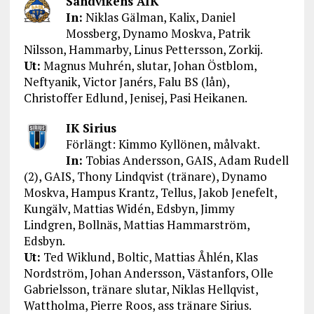
Sandvikens AIK
In:
Niklas Gälman, Kalix, Daniel
Mossberg, Dynamo Moskva, Patrik
Nilsson, Hammarby, Linus Pettersson, Zorkij.
Ut:
Magnus Muhrén, slutar, Johan Östblom,
Neftyanik, Victor Janérs, Falu BS (lån),
Christoffer Edlund, Jenisej, Pasi Heikanen.
IK Sirius
Förlängt: Kimmo Kyllönen, målvakt.
In:
Tobias Andersson, GAIS, Adam Rudell
(2), GAIS, Thony Lindqvist (tränare), Dynamo
Moskva, Hampus Krantz, Tellus, Jakob Jenefelt,
Kungälv, Mattias Widén, Edsbyn, Jimmy
Lindgren, Bollnäs, Mattias Hammarström,
Edsbyn.
Ut:
Ted Wiklund, Boltic, Mattias Åhlén, Klas
Nordström, Johan Andersson, Västanfors, Olle
Gabrielsson, tränare slutar, Niklas Hellqvist,
Wattholma, Pierre Roos, ass tränare Sirius.