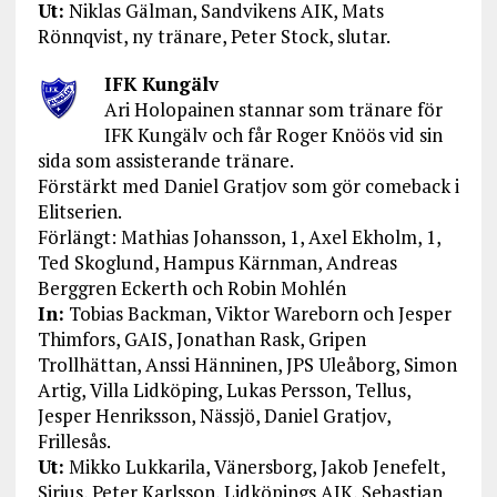
Ut:
Niklas Gälman, Sandvikens AIK, Mats
Rönnqvist, ny tränare, Peter Stock, slutar.
IFK Kungälv
Ari Holopainen stannar som tränare för
IFK Kungälv och får Roger Knöös vid sin
sida som assisterande tränare.
Förstärkt med Daniel Gratjov som gör comeback i
Elitserien.
Förlängt: Mathias Johansson, 1, Axel Ekholm, 1,
Ted Skoglund, Hampus Kärnman, Andreas
Berggren Eckerth och Robin Mohlén
In:
Tobias Backman, Viktor Wareborn och Jesper
Thimfors, GAIS, Jonathan Rask, Gripen
Trollhättan, Anssi Hänninen, JPS Uleåborg, Simon
Artig, Villa Lidköping, Lukas Persson, Tellus,
Jesper Henriksson, Nässjö, Daniel Gratjov,
Frillesås.
Ut:
Mikko Lukkarila, Vänersborg, Jakob Jenefelt,
Sirius, Peter Karlsson, Lidköpings AIK, Sebastian