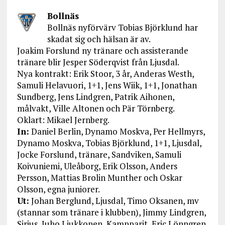
Bollnäs
Bollnäs nyförvärv Tobias Björklund har
skadat sig och hälsan är av.
Joakim Forslund ny tränare och assisterande
tränare blir Jesper Söderqvist från Ljusdal.
Nya kontrakt: Erik Stoor, 3 år, Anderas Westh,
Samuli Helavuori, 1+1, Jens Wiik, 1+1, Jonathan
Sundberg, Jens Lindgren, Patrik Aihonen,
målvakt, Ville Altonen och Pär Törnberg.
Oklart: Mikael Jernberg.
In:
Daniel Berlin, Dynamo Moskva, Per Hellmyrs,
Dynamo Moskva, Tobias Björklund, 1+1, Ljusdal,
Jocke Forslund, tränare, Sandviken, Samuli
Koivuniemi, Uleåborg, Erik Olsson, Anders
Persson, Mattias Brolin Munther och Oskar
Olsson, egna juniorer.
Ut:
Johan Berglund, Ljusdal, Timo Oksanen, mv
(stannar som tränare i klubben), Jimmy Lindgren,
Sirius, Juho Liukkonen, Kampparit, Eric Lönngren,