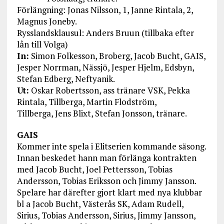
Förlängning: Jonas Nilsson, 1, Janne Rintala, 2,
Magnus Joneby.
Rysslandsklausul: Anders Bruun (tillbaka efter
lån till Volga)
In:
Simon Folkesson, Broberg, Jacob Bucht, GAIS,
Jesper Norrman, Nässjö, Jesper Hjelm, Edsbyn,
Stefan Edberg, Neftyanik.
Ut:
Oskar Robertsson, ass tränare VSK, Pekka
Rintala, Tillberga, Martin Flodström,
Tillberga, Jens Blixt, Stefan Jonsson, tränare.
GAIS
Kommer inte spela i Elitserien kommande säsong.
Innan beskedet hann man förlänga kontrakten
med Jacob Bucht, Joel Pettersson, Tobias
Andersson, Tobias Eriksson och Jimmy Jansson.
Spelare har därefter gjort klart med nya klubbar
bl a Jacob Bucht, Västerås SK, Adam Rudell,
Sirius, Tobias Andersson, Sirius, Jimmy Jansson,