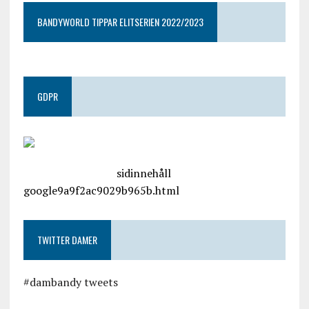
BANDYWORLD TIPPAR ELITSERIEN 2022/2023
GDPR
google.com, pub-4487550053079833, DIRECT,
f08c47fec0942fa0
sidinnehåll
google9a9f2ac9029b965b.html
TWITTER DAMER
#dambandy tweets