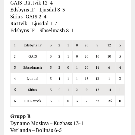
GAIS-Rättvik 12-4
Edsbyns IF – Ljusdal 8-3
Sirius- GAIS 2-4
Rättvik – Ljusdal 1-7
Edsbyns IF – Sibselmash 8-1
1
Edsbyns IF
3
2
1
0
20
8
12
5
2
GAIS
3
2
1
0
20
10
10
5
3
Sibselmash
3
2
0
1
20
14
6
4
4
Ljusdal
3
1
1
1
13
12
1
3
5
Sirius
3
0
1
2
9
13
-4
1
6
IFK Rättvik
3
0
0
3
7
32
-25
0
Grupp B
Dynamo Moskva – Kuzbass 13-1
Vetlanda – Bollnäs 6-5