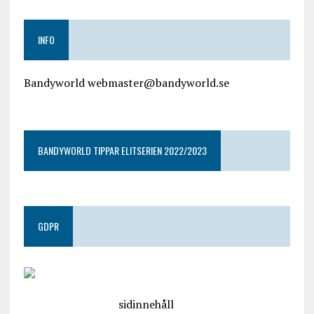
INFO
Bandyworld webmaster@bandyworld.se
google9a9f2ac9029b965b.html
BANDYWORLD TIPPAR ELITSERIEN 2022/2023
GDPR
google.com, pub-4487550053079833, DIRECT,
f08c47fec0942fa0
sidinnehåll