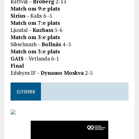
Rättvik –
Broberg
2-13
Match om 9:e plats
Sirius
– Kalix 6 -5
Match om 7:e plats
Ljusdal –
Kuzbass
5-6
Match om 5:e plats
Sibselmash –
Bollnäs
4 -5
Match om 3:e plats
GAIS
– Vetlanda 6-1
Final
Edsbyns IF –
Dynamo Moskva
2-5
ELITSERIEN