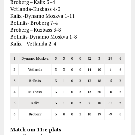
Broberg – Kalix 3 -4
Vetlanda-Kuzbass 4-3
Kalix -Dynamo Moskva 1-11
Bollnäs- Broberg 7-4
Broberg – Kuzbass 3-8
Bollnäs-Dynamo Moskva 1-8
Kalix – Vetlanda 2-4
1
Dynamo Moskva
3
3
0
0
32
3
29
6
2
Vetlanda
3
3
0
0
14
10
4
6
3
Bollnäs
3
1
0
2
13
18
-5
2
4
Kuzbass
3
1
0
2
12
20
-8
2
5
Kalix
3
1
0
2
7
18
-11
2
6
Broberg
3
0
0
3
10
19
-9
0
Match om 11:e plats