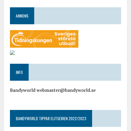
ANNONS
INFO
Bandyworld webmaster@bandyworld.se
google9a9f2ac9029b965b.html
BANDYWORLD TIPPAR ELITSERIEN 2022/2023