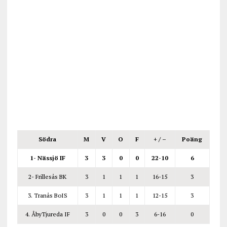
Södra
M
V
O
F
+ / –
Poäng
1- Nässjö IF
3
3
0
0
22
-10
6
2- Frillesås BK
3
1
1
1
16-15
3
3. Tranås BoIS
3
1
1
1
12-15
3
4. ÅbyTjureda IF
3
0
0
3
6-16
0