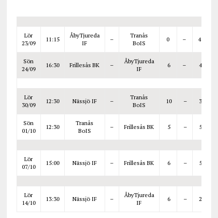
Lör
ÅbyTjureda
Tranås
11:15
–
0
–
4
>
23/09
IF
BoIS
Sön
ÅbyTjureda
16:30
Frillesås BK
–
6
–
4
>
24/09
IF
Lör
Tranås
12:30
Nässjö IF
–
10
–
3
>
30/09
BoIS
Sön
Tranås
12:30
–
Frillesås BK
5
–
5
>
01/10
BoIS
Lör
15:00
Nässjö IF
–
Frillesås BK
6
–
5
>
07/10
Lör
ÅbyTjureda
13:30
Nässjö IF
–
6
–
2
>
14/10
IF