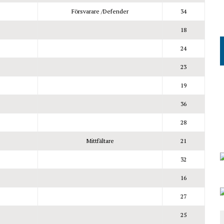
Försvarare /Defender
34
18
24
23
19
36
28
Mittfältare
21
32
16
27
25