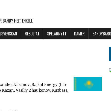
 BANDY HELT ENKELT.
LLSVENSKAN
RESULTAT
SPELARNYTT
DAMER
BANDYBARO
xander Nasanov, Bajkal Energy (här
o Kazan, Vasiliy
Zhaukenov, Kuzbass,