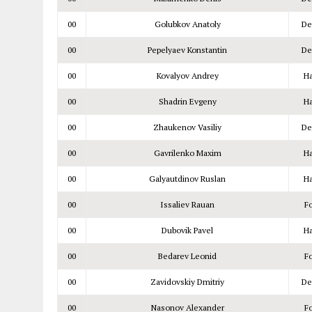
00
Golubkov Anatoly
De
00
Pepelyaev Konstantin
De
00
Kovalyov Andrey
Ha
00
Shadrin Evgeny
Ha
00
Zhaukenov Vasiliy
De
00
Gavrilenko Maxim
Ha
00
Galyautdinov Ruslan
Ha
00
Issaliev Rauan
F
00
Dubovik Pavel
Ha
00
Bedarev Leonid
F
00
Zavidovskiy Dmitriy
De
00
Nasonov Alexander
F