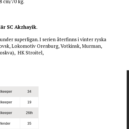
8 cm/70 kg.
 är SC Akzhayik
.
 under superligan. I serien återfinns i vinter ryska
lovsk, Lokomotiv Orenburg, Votkinsk, Murman,
skva), HK Stroitel,
lkeeper
34
lkeeper
19
lkeeper
26th
fender
35