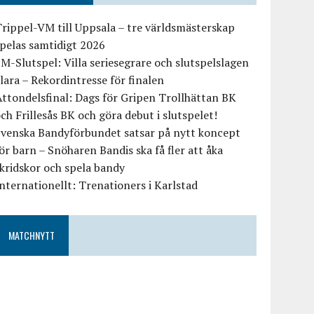
rippel-VM till Uppsala – tre världsmästerskap
pelas samtidigt 2026
M-Slutspel: Villa seriesegrare och slutspelslagen
lara – Rekordintresse för finalen
ttondelsfinal: Dags för Gripen Trollhättan BK
ch Frillesås BK och göra debut i slutspelet!
Svenska Bandyförbundet satsar på nytt koncept
ör barn – Snöharen Bandis ska få fler att åka
kridskor och spela bandy
nternationellt: Trenationers i Karlstad
MATCHNYTT