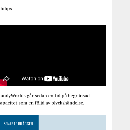
hilips
BandyWorlds går sedan en tid på begränsad
apacitet som en följd av olyckshändelse.
SENASTE INLÄGGEN