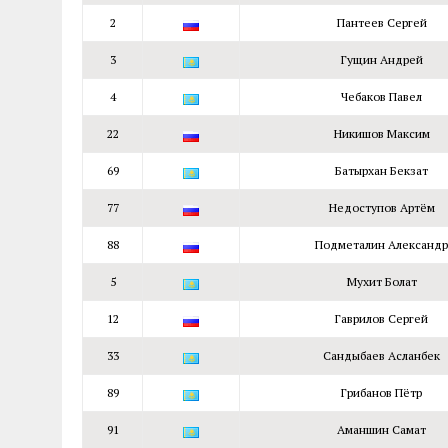
2
Пантеев Сергей
3
Гущин Андрей
4
Чебаков Павел
22
Никишов Максим
69
Батырхан Бекзат
77
Недоступов Артём
88
Подметалин Александр
5
Мухит Болат
12
Гаврилов Сергей
33
Сандыбаев Асланбек
89
Грибанов Пётр
91
Аманшин Самат