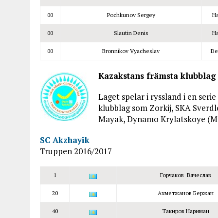
00
Pochkunov Sergey
Ha
00
Slautin Denis
Ha
00
Bronnikov Vyacheslav
De
Kazakstans främsta klubblag
Laget spelar i ryssland i en serie
klubblag som Zorkij, SKA Sverd
Mayak, Dynamo Krylatskoye (Mo
SC Akzhayik
Truppen 2016/2017
1
Горчаков Вячеслав
20
Ахметжанов Бержан
40
Такиров Нариман