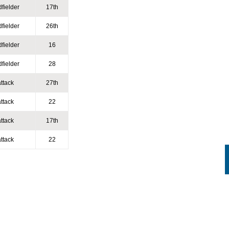
dfielder
17th
dfielder
26th
dfielder
16
dfielder
28
attack
27th
attack
22
attack
17th
attack
22