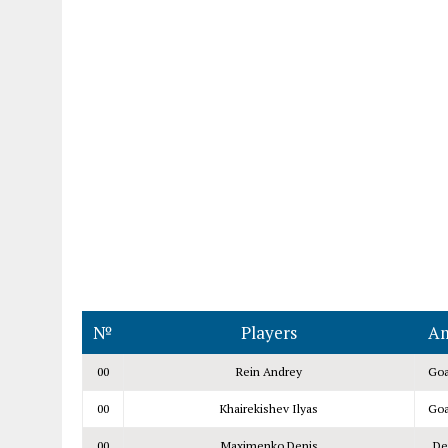
№
Players
Am
00
Rein Andrey
Goa
00
Khairekishev Ilyas
Goa
00
Maximenko Denis
De