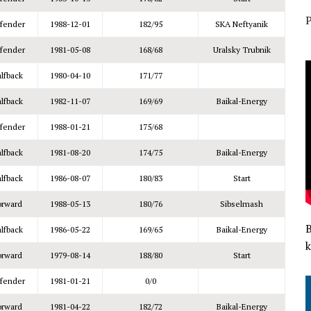
P
fender
1988-12-01
182/95
SKA Neftyanik
fender
1981-05-08
168/68
Uralsky Trubnik
lfback
1980-04-10
171/77
lfback
1982-11-07
169/69
Baikal-Energy
fender
1988-01-21
175/68
lfback
1981-08-20
174/75
Baikal-Energy
lfback
1986-08-07
180/83
Start
orward
1988-05-13
180/76
Sibselmash
lfback
1986-05-22
169/65
Baikal-Energy
k
orward
1979-08-14
188/80
Start
fender
1981-01-21
0/0
orward
1981-04-22
182/72
Baikal-Energy