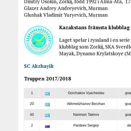
Dmitry Osokin, Zorkij, född 1992 i Alma-Ata, 17
Glazer Andrey Andreyevich, Murman
Glushak Vladimir Yuryevich, Murman
Kazakstans främsta klubblag
Laget spelar i ryssland i en serie
klubblag som Zorkij, SKA Sverd
Mayak, Dynamo Krylatskoye (Mo
SC Akzhayik
Truppen 2017/2018
1
Gorchakov Vyacheslav
goa
20
Akhmetzhanov Berzhan
goa
40
Nariman Takirov
goa
2
Panteev Sergey
de