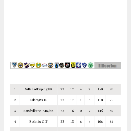
1
Villa Lidköping BK
23
17
4
2
150
80
70
2
Edsbyns IF
23
17
1
5
118
75
43
3
Sandvikens AIK/BK
23
16
0
7
145
89
56
4
Bollnäs GIF
23
13
6
4
106
64
42