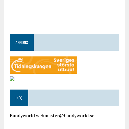
ANNONS
INFO
Bandyworld webmaster@bandyworld.se
google9a9f2ac9029b965b.html