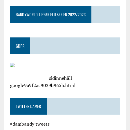
BANDYWORLD TIPPAR ELITSERIEN 2022/2023
GDPR
google.com, pub-4487550053079833, DIRECT,
f08c47fec0942fa0
sidinnehåll
google9a9f2ac9029b965b.html
TWITTER DAMER
#dambandy tweets