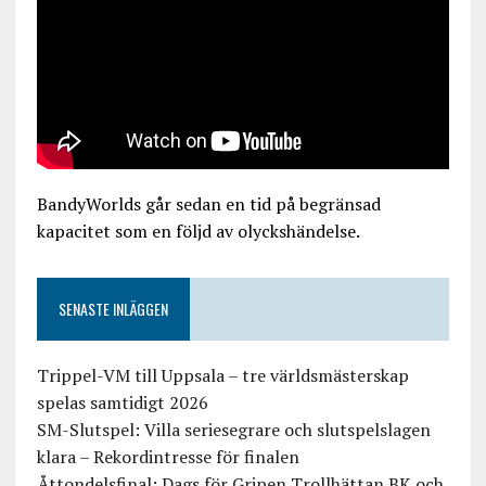
BandyWorlds går sedan en tid på begränsad
kapacitet som en följd av olyckshändelse.
SENASTE INLÄGGEN
Trippel-VM till Uppsala – tre världsmästerskap
spelas samtidigt 2026
SM-Slutspel: Villa seriesegrare och slutspelslagen
klara – Rekordintresse för finalen
Åttondelsfinal: Dags för Gripen Trollhättan BK och