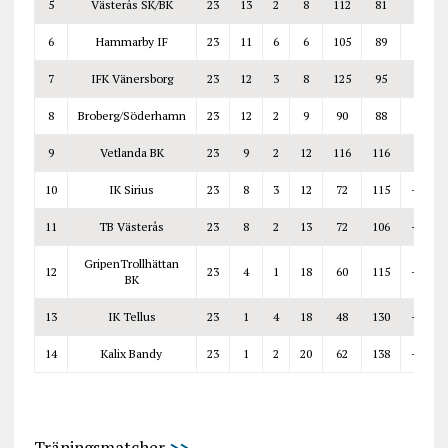
5
Västerås SK/BK
23
13
2
8
112
81
31
6
Hammarby IF
23
11
6
6
105
89
16
7
IFK Vänersborg
23
12
3
8
125
95
30
8
Broberg/Söderhamn
23
12
2
9
90
88
2
9
Vetlanda BK
23
9
2
12
116
116
0
10
IK Sirius
23
8
3
12
72
115
-43
11
TB Västerås
23
8
2
13
72
106
-34
GripenTrollhättan
12
23
4
1
18
60
115
-55
BK
13
IK Tellus
23
1
4
18
48
130
-82
14
Kalix Bandy
23
1
2
20
62
138
-76
Träningsmatcher
>>