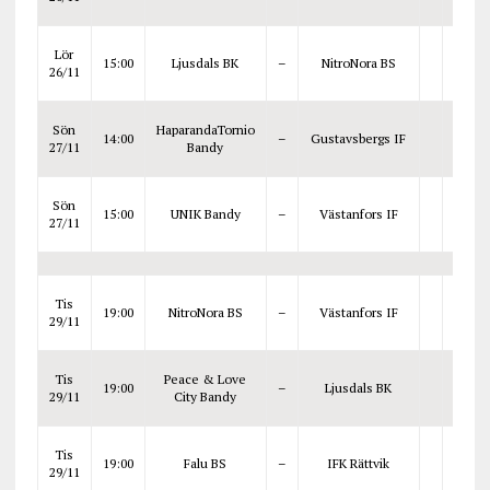
Lör
15:00
Ljusdals BK
–
NitroNora BS
26/11
Sön
HaparandaTornio
14:00
–
Gustavsbergs IF
27/11
Bandy
Sön
15:00
UNIK Bandy
–
Västanfors IF
27/11
Tis
19:00
NitroNora BS
–
Västanfors IF
29/11
Tis
Peace & Love
19:00
–
Ljusdals BK
29/11
City Bandy
Tis
19:00
Falu BS
–
IFK Rättvik
29/11