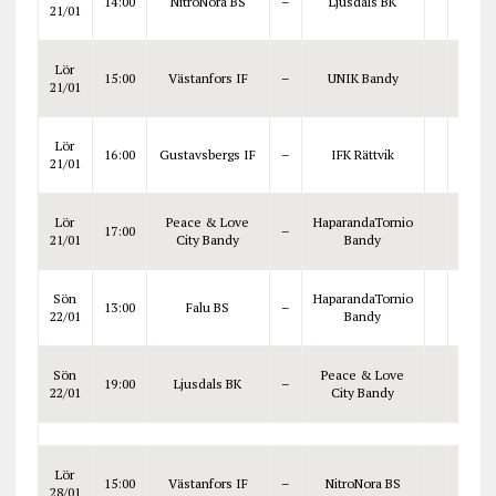
14:00
NitroNora BS
–
Ljusdals BK
21/01
Lör
15:00
Västanfors IF
–
UNIK Bandy
21/01
Lör
16:00
Gustavsbergs IF
–
IFK Rättvik
21/01
Lör
Peace & Love
HaparandaTornio
17:00
–
21/01
City Bandy
Bandy
Sön
HaparandaTornio
13:00
Falu BS
–
22/01
Bandy
Sön
Peace & Love
19:00
Ljusdals BK
–
22/01
City Bandy
Lör
15:00
Västanfors IF
–
NitroNora BS
28/01