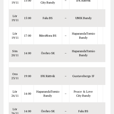
15:00
–
IFK Rättvik
19/11
City Bandy
Lör
15:00
Falu BS
–
UNIK Bandy
19/11
Lör
HaparandaTornio
17:00
NitroNora BS
–
19/11
Bandy
Sön
HaparandaTornio
14:00
Örebro SK
–
20/11
Bandy
Ons
19:00
IFK Rättvik
–
Gustavsbergs IF
23/11
Lör
HaparandaTornio
Peace & Love
14:00
–
26/11
Bandy
City Bandy
Lör
14:00
Örebro SK
–
Falu BS
26/11