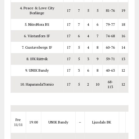
4. Peace & Love City
17
7
5
5
81-76
19
Borlänge
5. NitroNora BS
17
7
4
6
79-77
18
6. Västanfors IF
17
6
4
7
74-68
16
7. Gustavsbergs IF
17
5
4
8
60-76
14
8. IFK Rättvik
17
5
3
9
59-71
13
9. UNIK Bandy
17
3
6
8
40-63
12
68-
10. HaparandaTornio
17
5
2
10
12
113
Fre
19:00
UNIK Bandy
–
Ljusdals BK
11/11