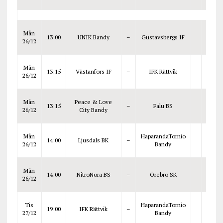
Mån
13:00
UNIK Bandy
–
Gustavsbergs IF
26/12
Mån
13:15
Västanfors IF
–
IFK Rättvik
26/12
Mån
Peace & Love
13:15
–
Falu BS
26/12
City Bandy
Mån
HaparandaTornio
14:00
Ljusdals BK
–
26/12
Bandy
Mån
14:00
NitroNora BS
–
Örebro SK
26/12
Tis
HaparandaTornio
19:00
IFK Rättvik
–
27/12
Bandy