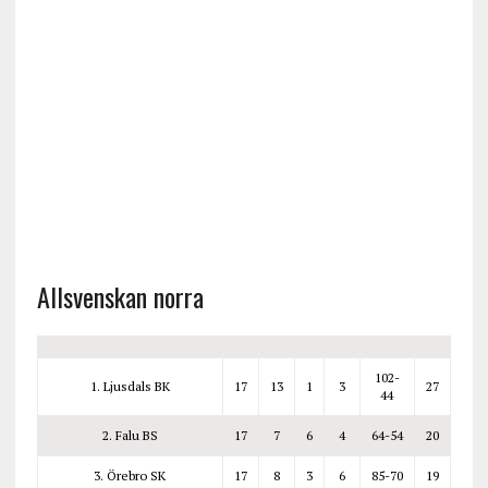
Allsvenskan norra
102-
1. Ljusdals BK
17
13
1
3
27
44
2. Falu BS
17
7
6
4
64-54
20
3. Örebro SK
17
8
3
6
85-70
19