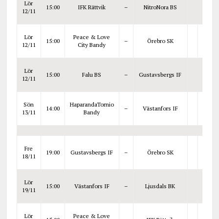
Lör
15:00
IFK Rättvik
–
NitroNora BS
12/11
Lör
Peace & Love
15:00
–
Örebro SK
12/11
City Bandy
Lör
15:00
Falu BS
–
Gustavsbergs IF
12/11
Sön
HaparandaTornio
14:00
–
Västanfors IF
13/11
Bandy
Fre
19:00
Gustavsbergs IF
–
Örebro SK
18/11
Lör
15:00
Västanfors IF
–
Ljusdals BK
19/11
Lör
Peace & Love