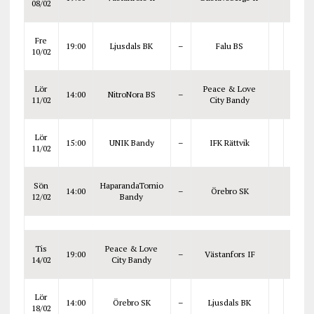
08/02
Fre
19:00
Ljusdals BK
–
Falu BS
10/02
Lör
Peace & Love
14:00
NitroNora BS
–
11/02
City Bandy
Lör
15:00
UNIK Bandy
–
IFK Rättvik
11/02
Sön
HaparandaTornio
14:00
–
Örebro SK
12/02
Bandy
Tis
Peace & Love
19:00
–
Västanfors IF
14/02
City Bandy
Lör
14:00
Örebro SK
–
Ljusdals BK
18/02