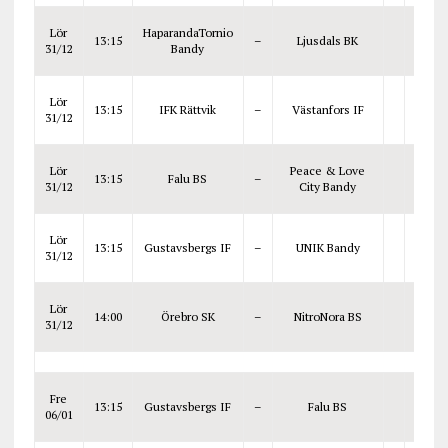
Lör
HaparandaTornio
13:15
–
Ljusdals BK
31/12
Bandy
Lör
13:15
IFK Rättvik
–
Västanfors IF
31/12
Lör
Peace & Love
13:15
Falu BS
–
31/12
City Bandy
Lör
13:15
Gustavsbergs IF
–
UNIK Bandy
31/12
Lör
14:00
Örebro SK
–
NitroNora BS
31/12
Fre
13:15
Gustavsbergs IF
–
Falu BS
06/01