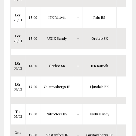
Lör
15:00
IFK Rättvik
–
Falu BS
28/01
Lör
15:00
UNIK Bandy
–
Örebro SK
28/01
Lör
14:00
Örebro SK
–
IFK Rättvik
04/02
Lör
17:00
Gustavsbergs IF
–
Ljusdals BK
04/02
Tis
19:00
NitroNora BS
–
UNIK Bandy
07/02
Ons
19:00
Västanfors IF
–
Gustavsbergs IF