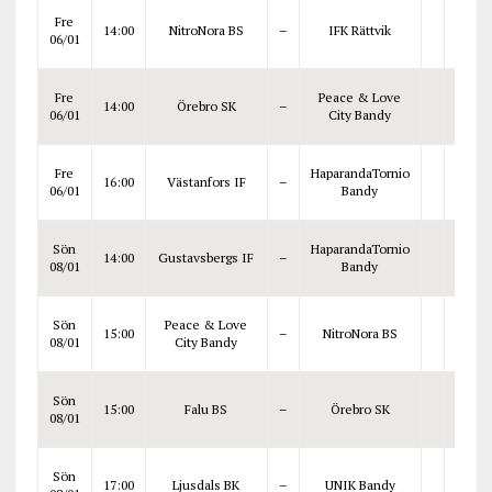
Fre
14:00
NitroNora BS
–
IFK Rättvik
06/01
Fre
Peace & Love
14:00
Örebro SK
–
06/01
City Bandy
Fre
HaparandaTornio
16:00
Västanfors IF
–
06/01
Bandy
Sön
HaparandaTornio
14:00
Gustavsbergs IF
–
08/01
Bandy
Sön
Peace & Love
15:00
–
NitroNora BS
08/01
City Bandy
Sön
15:00
Falu BS
–
Örebro SK
08/01
Sön
17:00
Ljusdals BK
–
UNIK Bandy