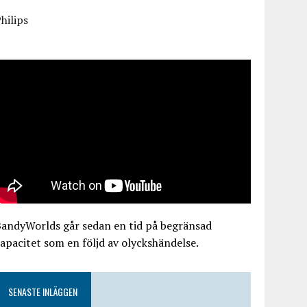
hilips
BandyWorlds går sedan en tid på begränsad
apacitet som en följd av olyckshändelse.
SENASTE INLÄGGEN