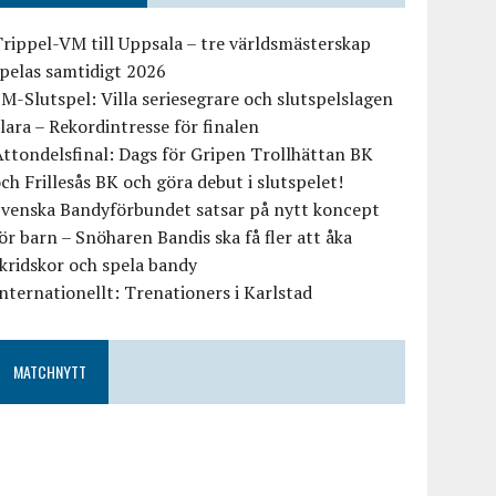
rippel-VM till Uppsala – tre världsmästerskap
pelas samtidigt 2026
M-Slutspel: Villa seriesegrare och slutspelslagen
lara – Rekordintresse för finalen
ttondelsfinal: Dags för Gripen Trollhättan BK
ch Frillesås BK och göra debut i slutspelet!
Svenska Bandyförbundet satsar på nytt koncept
ör barn – Snöharen Bandis ska få fler att åka
kridskor och spela bandy
nternationellt: Trenationers i Karlstad
MATCHNYTT