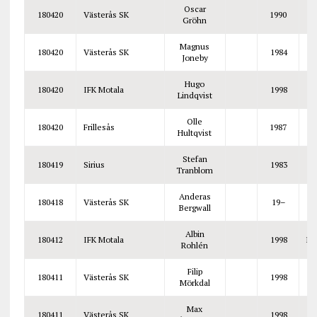
Oscar
180420
Västerås SK
1990
Gröhn
Magnus
180420
Västerås SK
1984
Joneby
Hugo
180420
IFK Motala
1998
Lindqvist
Olle
180420
Frillesås
1987
Hultqvist
Stefan
180419
Sirius
1983
Tranblom
Anderas
180418
Västerås SK
19–
Bergwall
Albin
180412
IFK Motala
1998
Mi
Rohlén
Filip
180411
Västerås SK
1998
Mörkdal
Max
180411
Västerås SK
1998