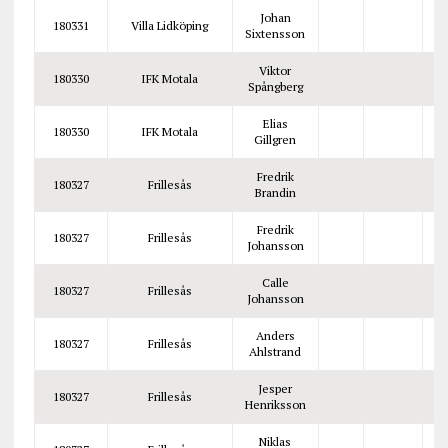
Johan
180331
Villa Lidköping
Sixtensson
Viktor
180330
IFK Motala
Spångberg
Elias
180330
IFK Motala
Gillgren
Fredrik
180327
Frillesås
Brandin
Fredrik
180327
Frillesås
Johansson
Calle
180327
Frillesås
Johansson
Anders
180327
Frillesås
Ahlstrand
Jesper
180327
Frillesås
Henriksson
Niklas