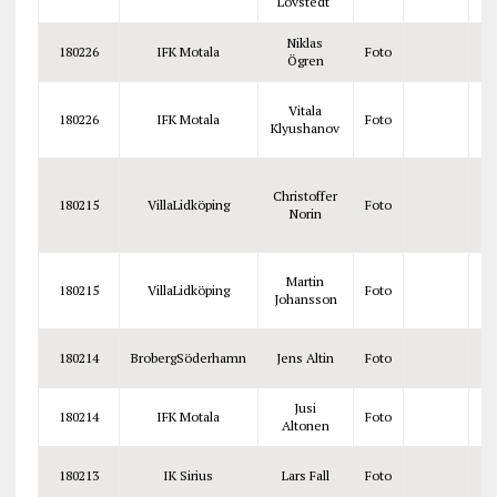
Lövstedt
Niklas
180226
IFK Motala
Foto
Ögren
Vitala
180226
IFK Motala
Foto
Klyushanov
Christoffer
180215
VillaLidköping
Foto
Norin
Martin
180215
VillaLidköping
Foto
Johansson
180214
BrobergSöderhamn
Jens Altin
Foto
Jusi
180214
IFK Motala
Foto
Altonen
180213
IK Sirius
Lars Fall
Foto