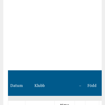
Datum
Klubb
–
Född
Victor