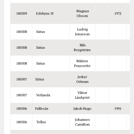
Magnus
180509
Edsbyns IF
1972
H
Olsson
Ludvig
180508
Sirius
Jonasson
Nils
180508
Sirius
Bergström
Mårten
180508
Sirius
Pouesette
Jerker
180507
Sirius
Ortman
Viktor
180507
Vetlanda
Lindqvist
180506
Frillesås
Jakob Hugo
1991
Johannes
180506
Tellus
Camilton