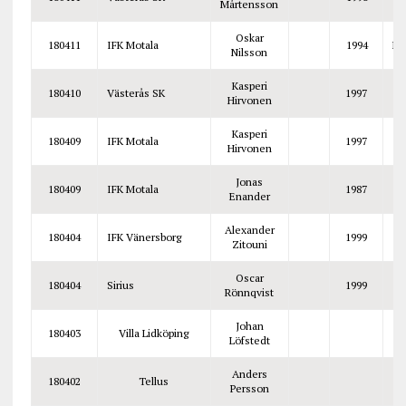
Mårtensson
Oskar
180411
IFK Motala
1994
Mi
Nilsson
Kasperi
180410
Västerås SK
1997
Hirvonen
Kasperi
180409
IFK Motala
1997
Hirvonen
Jonas
180409
IFK Motala
1987
Enander
Alexander
180404
IFK Vänersborg
1999
Zitouni
Oscar
180404
Sirius
1999
Rönnqvist
Johan
180403
Villa Lidköping
Löfstedt
Anders
180402
Tellus
Persson