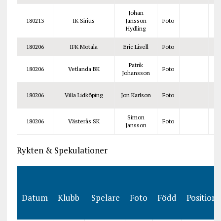
Johan
180213
IK Sirius
Jansson
Foto
Hydling
180206
IFK Motala
Eric Lisell
Foto
Patrik
180206
Vetlanda BK
Foto
Johansson
180206
Villa Lidköping
Jon Karlson
Foto
Simon
180206
Västerås SK
Foto
Jansson
Rykten & Spekulationer
Datum
Klubb
Spelare
Foto
Född
Position