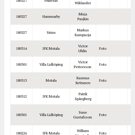
180327
Frillesås
Wiklander
Misja
180327
Hammarby
Pasjkin
Markus
180327
Sirius
Kumpuoja
Victor
180314
IFK Motala
Foto
Uhlin
Victor
180301
Villa Lidköping
Foto
Pettersson
Rasmus
180313
Motala
Foto
Kettunen
Patrik
180312
IFK Motala
Spångberg
Sune
180301
Villa Lidköping
Foto
Gustafsson
William
180226
IFK Motala
Foto