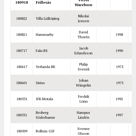
180918
Frillesås
Wareborn
Nikolai
180822
Villa Lidköping
Jensen
David
180821
Hammarby
1998
Thorén
Jacob
180717
Falu BS
1990
Erlandsson
Philip
180617
Vetlanda BK
1975
Svensk
Johan
180601
Sirius
1975
Wängelin
Fredrik
180531
IFK Motala
1992
Lönn
Broberg
Hampus
180531
1997
Söderhamn
Lindén
Svenne
180509
Bollnäs GIF
H
Olsson