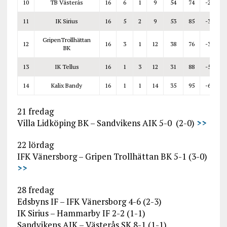
10
TB Västerås
16
6
1
9
54
74
-20
11
IK Sirius
16
5
2
9
53
85
-32
GripenTrollhättan
12
16
3
1
12
38
76
-38
BK
13
IK Tellus
16
1
3
12
31
88
-57
14
Kalix Bandy
16
1
1
14
35
95
-60
21 fredag
Villa Lidköping BK – Sandvikens AIK 5-0 (2-0)
>>
22 lördag
IFK Vänersborg – Gripen Trollhättan BK 5-1 (3-0)
>>
28 fredag
Edsbyns IF – IFK Vänersborg 4-6 (2-3)
IK Sirius – Hammarby IF 2-2 (1-1)
Sandvikens AIK – Västerås SK 8-1 (1-1)