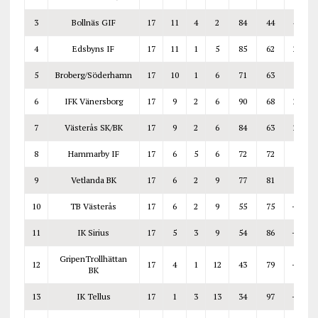
3
Bollnäs GIF
17
11
4
2
84
44
40
4
Edsbyns IF
17
11
1
5
85
62
23
5
Broberg/Söderhamn
17
10
1
6
71
63
8
6
IFK Vänersborg
17
9
2
6
90
68
22
7
Västerås SK/BK
17
9
2
6
84
63
21
8
Hammarby IF
17
6
5
6
72
72
0
9
Vetlanda BK
17
6
2
9
77
81
-4
10
TB Västerås
17
6
2
9
55
75
-20
11
IK Sirius
17
5
3
9
54
86
-32
GripenTrollhättan
12
17
4
1
12
43
79
-36
BK
13
IK Tellus
17
1
3
13
34
97
-63