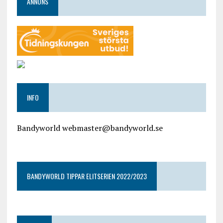
ANNONS
INFO
Bandyworld webmaster@bandyworld.se
google9a9f2ac9029b965b.html
BANDYWORLD TIPPAR ELITSERIEN 2022/2023