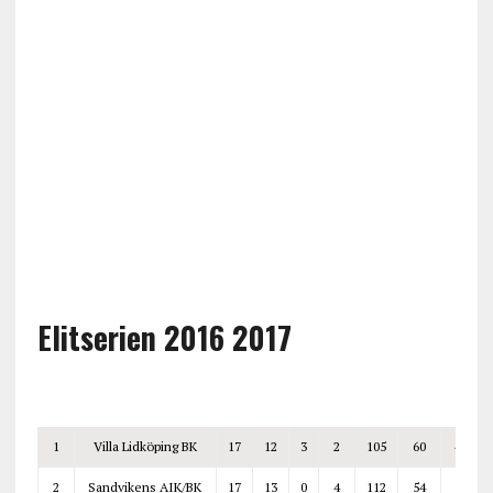
Elitserien 2016 2017
1
Villa Lidköping BK
17
12
3
2
105
60
45
2
Sandvikens AIK/BK
17
13
0
4
112
54
58