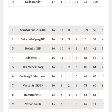
14
Kalix Bandy
17
1
1
15
38
100
-62
1
Sandvikens AIK/BK
16
13
0
3
109
50
59
2
Villa Lidköping BK
16
11
3
2
101
57
44
3
Bollnäs GIF
16
10
4
2
80
42
38
4
Edsbyns IF
16
11
1
4
82
58
24
5
IFK Vänersborg
16
9
2
5
88
64
24
6
Broberg/Söderhamn
16
9
1
6
68
62
6
7
Västerås SK/BK
16
8
2
6
75
60
15
8
Hammarby IF
15
5
4
6
61
62
-1
9
Vetlanda BK
15
6
1
8
69
71
-2