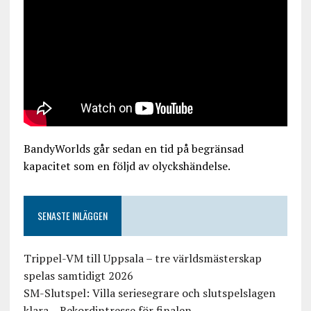
BandyWorlds går sedan en tid på begränsad
kapacitet som en följd av olyckshändelse.
SENASTE INLÄGGEN
Trippel-VM till Uppsala – tre världsmästerskap
spelas samtidigt 2026
SM-Slutspel: Villa seriesegrare och slutspelslagen
klara – Rekordintresse för finalen