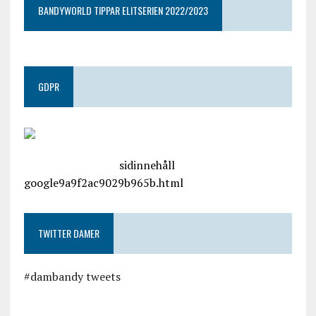
BANDYWORLD TIPPAR ELITSERIEN 2022/2023
GDPR
google.com, pub-4487550053079833, DIRECT,
f08c47fec0942fa0
sidinnehåll
google9a9f2ac9029b965b.html
TWITTER DAMER
#dambandy tweets