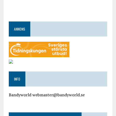
ANNONS
INFO
Bandyworld webmaster@bandyworld.se
google9a9f2ac9029b965b.html