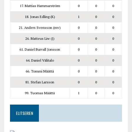
17. Mattias Hammarström
0
0
0
18. Jonas Edling (K)
1
0
0
21. Anders Svensson (mv)
0
0
0
26. Matteus Liw (J)
0
0
0
61. Daniel Burvall Jonsson
0
0
0
64. Daniel Välitalo
0
0
0
66. Tommi Määttä
0
0
0
81. Stefan Larsson
0
0
0
99. Tuomas Määttä
1
0
0
ELITSERIEN