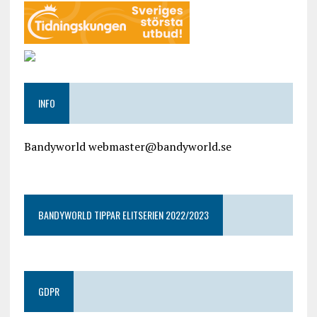
INFO
Bandyworld webmaster@bandyworld.se
google9a9f2ac9029b965b.html
BANDYWORLD TIPPAR ELITSERIEN 2022/2023
GDPR