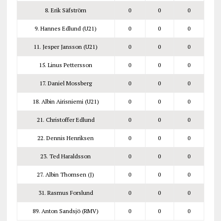
8. Erik Säfström
0
0
0
9. Hannes Edlund (U21)
0
0
0
11. Jesper Jansson (U21)
0
0
0
15. Linus Pettersson
0
0
0
17. Daniel Mossberg
0
0
0
18. Albin Airisniemi (U21)
0
0
0
21. Christoffer Edlund
0
0
0
22. Dennis Henriksen
0
0
0
23. Ted Haraldsson
0
0
0
27. Albin Thomsen (J)
0
0
0
31. Rasmus Forslund
0
0
0
89. Anton Sandsjö (RMV)
0
0
0