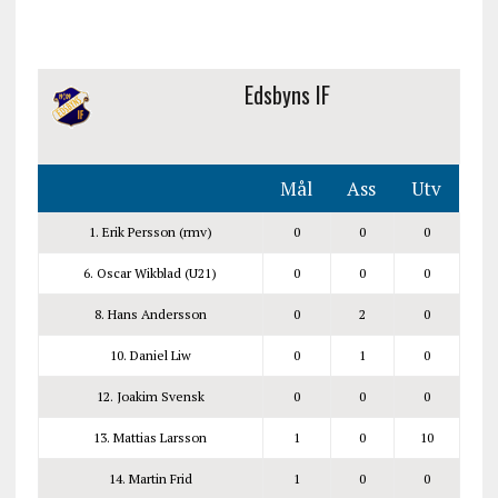
Edsbyns IF
Mål
Ass
Utv
1. Erik Persson (rmv)
0
0
0
6. Oscar Wikblad (U21)
0
0
0
8. Hans Andersson
0
2
0
10. Daniel Liw
0
1
0
12. Joakim Svensk
0
0
0
13. Mattias Larsson
1
0
10
14. Martin Frid
1
0
0