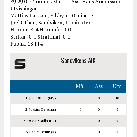
89:29 0-4 Tuomas Määttä Ass: Hans Andersson
Utvisningar:
Mattias Larsson, Edsbyn, 10 minuter
Joel Othen, Sandviken, 10 minuter
Hörnor: 8-4 Hörnmål: 0-0
Strffar: 0-1 Straffmål: 0-1
Publik: 18 114
Sandvikens AIK
Mål
Ass
Utv
1. Joel Othén (MV)
0
0
10
2. Joakim Bergman
0
0
0
5. Oscar Stadin (U21)
0
0
0
6. Daniel Berlin (K)
0
0
0