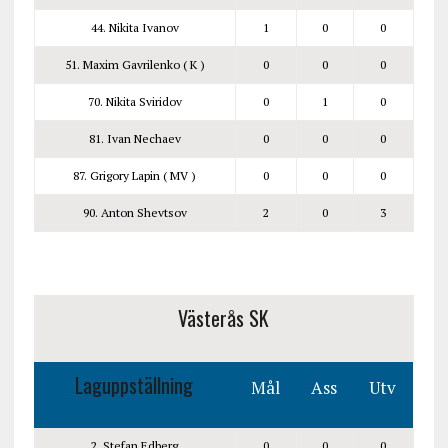
44. Nikita Ivanov
1
0
0
51. Maxim Gavrilenko ( K )
0
0
0
70. Nikita Sviridov
0
1
0
81. Ivan Nechaev
0
0
0
87. Grigory Lapin ( MV )
0
0
0
90. Anton Shevtsov
2
0
3
Västerås SK
Laguppställning
Mål
Ass
Utv
2. Stefan Edberg
0
0
0