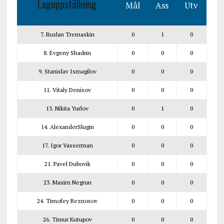
Laguppställning
Mål
Ass
Utv
7. Ruslan Tremaskin
0
1
0
8. Evgeny Shadrin
0
0
0
9. Stanislav Ismagilov
0
0
0
11. Vitaly Denisov
0
0
0
13. Nikita Yurlov
0
1
0
14. AlexanderSlugin
0
0
0
17. Igor Vasserman
0
0
0
21. Pavel Dubovik
0
0
0
23. Maxim Negrun
0
0
0
24. Timofey Beznosov
0
0
0
26. Timur Kutupov
0
0
0