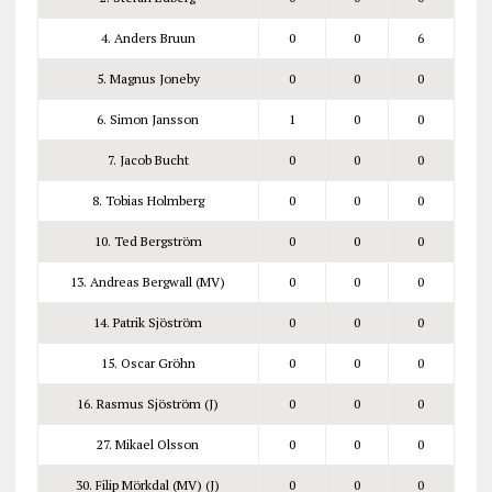
4. Anders Bruun
0
0
6
5. Magnus Joneby
0
0
0
6. Simon Jansson
1
0
0
7. Jacob Bucht
0
0
0
8. Tobias Holmberg
0
0
0
10. Ted Bergström
0
0
0
13. Andreas Bergwall (MV)
0
0
0
14. Patrik Sjöström
0
0
0
15. Oscar Gröhn
0
0
0
16. Rasmus Sjöström (J)
0
0
0
27. Mikael Olsson
0
0
0
30. Filip Mörkdal (MV) (J)
0
0
0