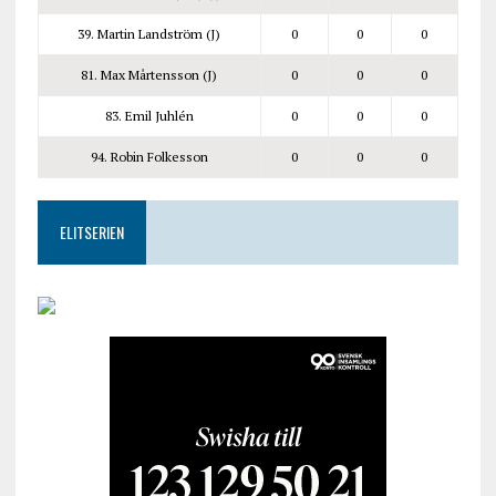
39. Martin Landström (J)
0
0
0
81. Max Mårtensson (J)
0
0
0
83. Emil Juhlén
0
0
0
94. Robin Folkesson
0
0
0
ELITSERIEN