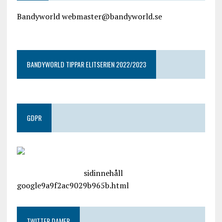
Bandyworld webmaster@bandyworld.se
google9a9f2ac9029b965b.html
BANDYWORLD TIPPAR ELITSERIEN 2022/2023
GDPR
google.com, pub-4487550053079833, DIRECT,
f08c47fec0942fa0
sidinnehåll
google9a9f2ac9029b965b.html
TWITTER DAMER