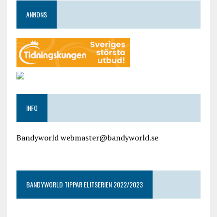
ANNONS
INFO
Bandyworld webmaster@bandyworld.se
google9a9f2ac9029b965b.html
BANDYWORLD TIPPAR ELITSERIEN 2022/2023