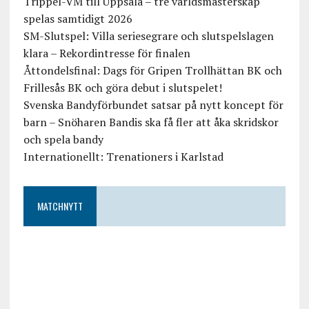
Trippel-VM till Uppsala – tre världsmästerskap
spelas samtidigt 2026
SM-Slutspel: Villa seriesegrare och slutspelslagen
klara – Rekordintresse för finalen
Åttondelsfinal: Dags för Gripen Trollhättan BK och
Frillesås BK och göra debut i slutspelet!
Svenska Bandyförbundet satsar på nytt koncept för
barn – Snöharen Bandis ska få fler att åka skridskor
och spela bandy
Internationellt: Trenationers i Karlstad
MATCHNYTT