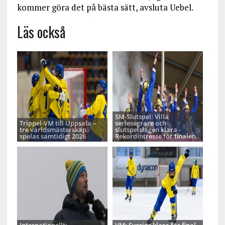
kommer göra det på bästa sätt, avsluta Uebel.
Läs också
SM-Slutspel: Villa
Trippel-VM till Uppsala –
seriesegrare och
tre världsmästerskap
slutspelslagen klara -
spelas samtidigt 2026
Rekordintresse för finalen