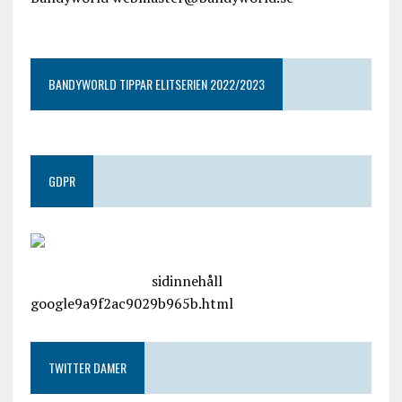
google9a9f2ac9029b965b.html
BANDYWORLD TIPPAR ELITSERIEN 2022/2023
GDPR
google.com, pub-4487550053079833, DIRECT,
f08c47fec0942fa0
sidinnehåll
google9a9f2ac9029b965b.html
TWITTER DAMER