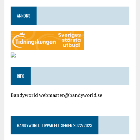
ANNONS
INFO
Bandyworld webmaster@bandyworld.se
google9a9f2ac9029b965b.html
BANDYWORLD TIPPAR ELITSERIEN 2022/2023