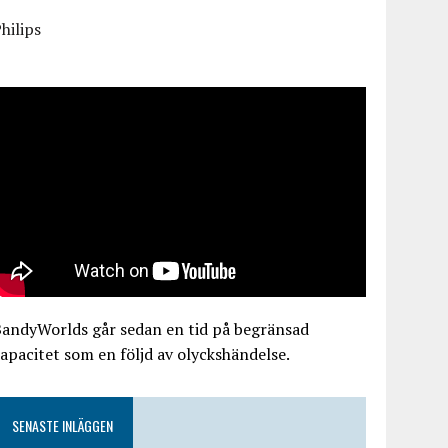
hilips
BandyWorlds går sedan en tid på begränsad
apacitet som en följd av olyckshändelse.
SENASTE INLÄGGEN