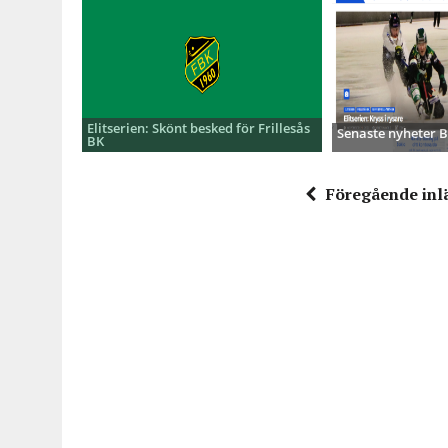
Elitserien: Skönt besked för Frillesås
Senaste nyheter
BK
Föregående inl