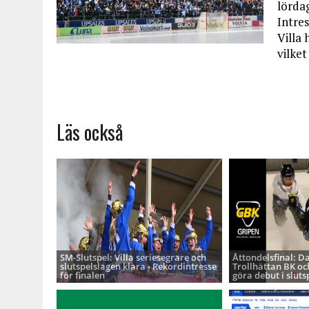
lörda
Intres
Villa 
vilket
Läs också
SM-Slutspel: Villa seriesegrare och
Åttondelsfinal: D
slutspelslagen klara - Rekordintresse
Trollhättan BK oc
för finalen
göra debut i sluts