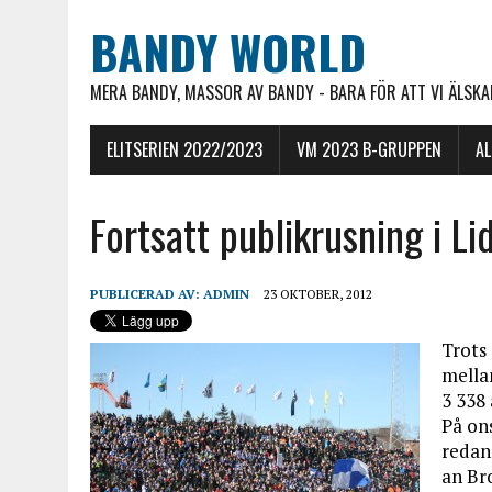
BANDY WORLD
MERA BANDY, MASSOR AV BANDY - BARA FÖR ATT VI ÄLSKAR
ELITSERIEN 2022/2023
VM 2023 B-GRUPPEN
A
Fortsatt publikrusning i L
PUBLICERAD AV:
ADMIN
23 OKTOBER, 2012
Trots
mella
3 338 
På on
redan 
an Br