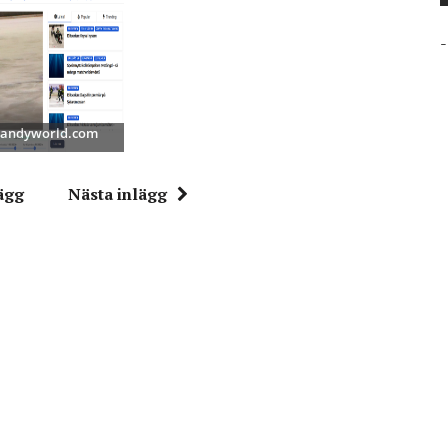
-
 Bandyworld.com
ägg
Nästa inlägg