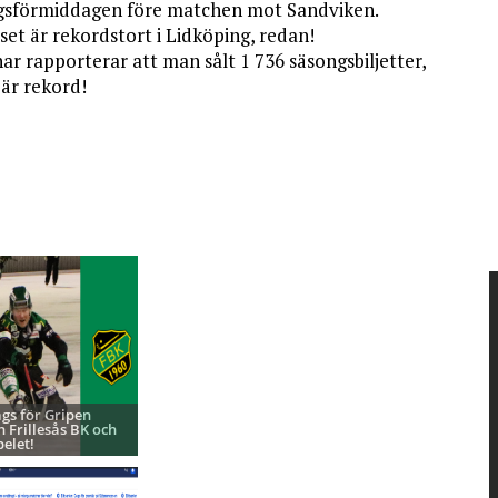
gsförmiddagen före matchen mot Sandviken.
set är rekordstort i Lidköping, redan!
har rapporterar att man sålt 1 736 säsongsbiljetter,
 är rekord!
ags för Gripen
h Frillesås BK och
pelet!