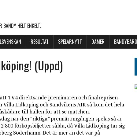
 BANDY HELT ENKELT.
LLSVENSKAN
RESULTAT
SPELARNYTT
DAMER
BANDYBARO
idköping! (Uppd)
 att TV4 direktsände premimären och finalreprisen
n Villa Lidköping och Sandvikens AIK så kom det hela
åskådare till hallen för att se matchen.
sdag när den ”riktiga” premiäromgången spelas så är
2 800 förköpsbiljetter sålda, då Villa Lidköping tar sig
oberg Söderhamn. Det är mer än det var på