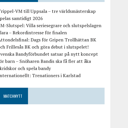
rippel-VM till Uppsala – tre världsmästerskap
pelas samtidigt 2026
M-Slutspel: Villa seriesegrare och slutspelslagen
lara – Rekordintresse för finalen
ttondelsfinal: Dags för Gripen Trollhättan BK
ch Frillesås BK och göra debut i slutspelet!
Svenska Bandyförbundet satsar på nytt koncept
ör barn – Snöharen Bandis ska få fler att åka
kridskor och spela bandy
nternationellt: Trenationers i Karlstad
MATCHNYTT