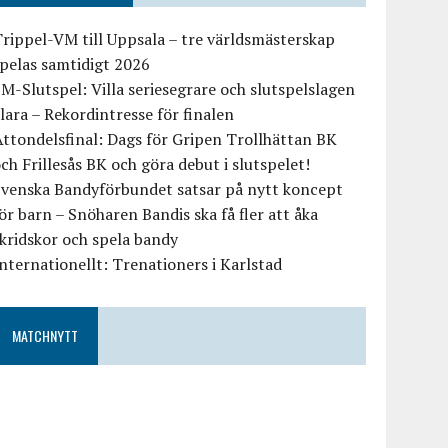
rippel-VM till Uppsala – tre världsmästerskap
pelas samtidigt 2026
M-Slutspel: Villa seriesegrare och slutspelslagen
lara – Rekordintresse för finalen
ttondelsfinal: Dags för Gripen Trollhättan BK
ch Frillesås BK och göra debut i slutspelet!
Svenska Bandyförbundet satsar på nytt koncept
ör barn – Snöharen Bandis ska få fler att åka
kridskor och spela bandy
nternationellt: Trenationers i Karlstad
MATCHNYTT