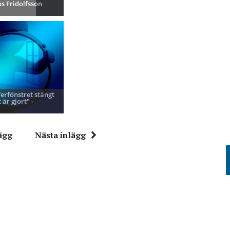
s Fridolfsson
ferfönstret stängt
 är gjort" -
ägg
Nästa inlägg