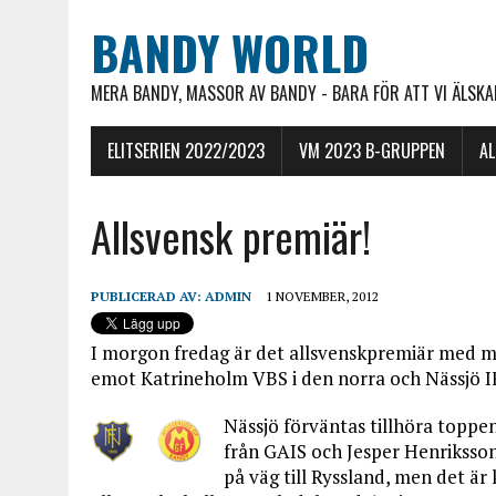
BANDY WORLD
MERA BANDY, MASSOR AV BANDY - BARA FÖR ATT VI ÄLSKAR
ELITSERIEN 2022/2023
VM 2023 B-GRUPPEN
A
Allsvensk premiär!
PUBLICERAD AV:
ADMIN
1 NOVEMBER, 2012
I morgon fredag är det allsvenskpremiär med ma
emot Katrineholm VBS i den norra och Nässjö I
Nässjö förväntas tillhöra toppe
från GAIS och Jesper Henriksson
på väg till Ryssland, men det är k