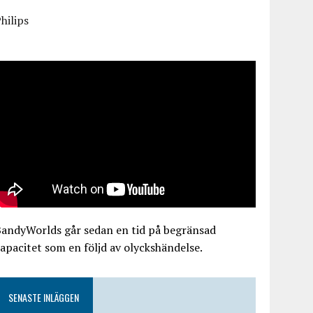
hilips
BandyWorlds går sedan en tid på begränsad
apacitet som en följd av olyckshändelse.
SENASTE INLÄGGEN