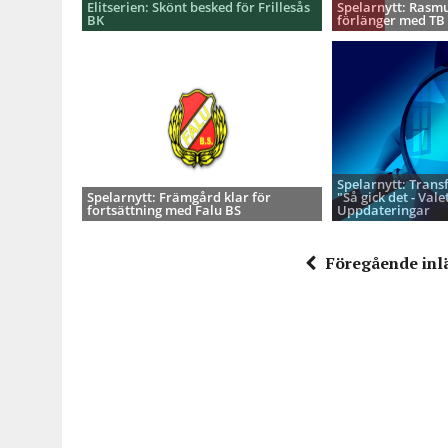
Elitserien: Skönt besked för Frillesås
Spelarnytt: Rasmu
BK
förlänger med TB
Spelarnytt: Trans
Spelarnytt: Främgård klar för
"Så gick det - Valet
fortsättning med Falu BS
Uppdateringar
Föregående inl