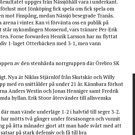
Resultatet uppges från Nässjöhåll vara i underkant.
förlust mot Jönköping fick spela om fick spela om
len mot Finspång, medan Nässjö besegrade Tranås.
 arena i vinter. Kan vi förvänta oss en publik på
 står nykomlingen Mosserud, vars tränare Per-Erik
sten. Forne forwarden Henrik Larsson har nu flyttat
ot div 1-laget Otterbäcken med 3-1, men vann
 i toppen av den stenhårda norrgruppen där Örebro SK
gt. Nya är Niklas Stjärnlöf från Skutskär och Willy
p med en snittålder på under 21 år. Kännbara förlust
nerna Anders Westin och Jonas Henniger samt Fredrik
da hyllan. Erik Stoor återvänder till allsvenska
där man vände underläge 1-2 i halvtid till seger 3-2.
har mötts två gånger under försäsongen och vunnit
ong på åtta månader gjort att man hade svårt med att
atsar på stark defensiv och få till bra