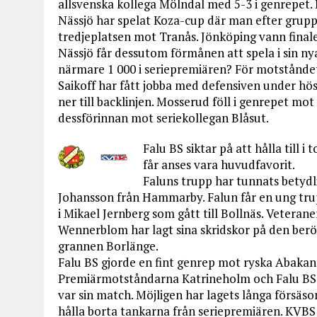
allsvenska kollega Mölndal med 5-3 i genrepet. 
Nässjö har spelat Koza-cup där man efter grupp
tredjeplatsen mot Tranås. Jönköping vann fina
Nässjö får dessutom förmånen att spela i sin nya
närmare 1 000 i seriepremiären? För motståndet
Saikoff har fått jobba med defensiven under hö
ner till backlinjen. Mosserud föll i genrepet m
dessförinnan mot seriekollegan Blåsut.
Falu BS siktar på att hålla till
får anses vara huvudfavorit.
Faluns trupp har tunnats betydli
Johansson från Hammarby. Falun får en ung trup
i Mikael Jernberg som gått till Bollnäs. Vetera
Wennerblom har lagt sina skridskor på den beröm
grannen Borlänge.
Falu BS gjorde en fint genrep mot ryska Abakan 
Premiärmotståndarna Katrineholm och Falu BS 
var sin match. Möjligen har lagets långa försäs
hålla borta tankarna från seriepremiären. KVBS s