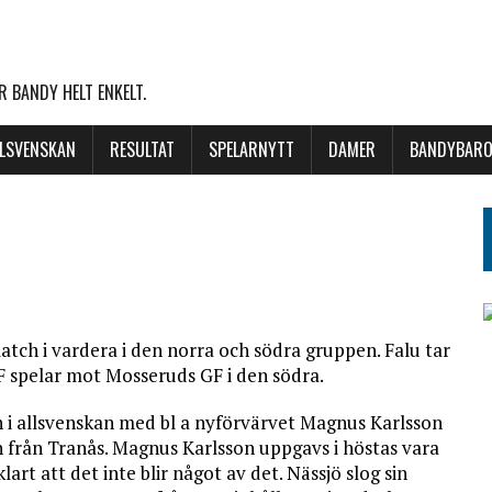
 BANDY HELT ENKELT.
LLSVENSKAN
RESULTAT
SPELARNYTT
DAMER
BANDYBARO
tch i vardera i den norra och södra gruppen. Falu tar
F spelar mot Mosseruds GF i den södra.
n i allsvenskan med bl a nyförvärvet Magnus Karlsson
 från Tranås. Magnus Karlsson uppgavs i höstas vara
lart att det inte blir något av det. Nässjö slog sin