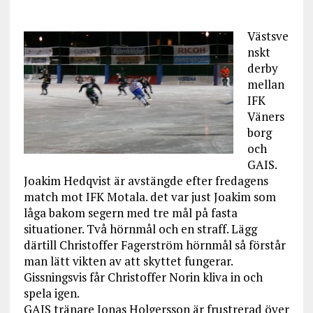
Västsve
nskt
derby
mellan
IFK
Väners
borg
och
GAIS.
Joakim Hedqvist är avstängde efter fredagens
match mot IFK Motala. det var just Joakim som
låga bakom segern med tre mål på fasta
situationer. Två hörnmål och en straff. Lägg
därtill Christoffer Fagerström hörnmål så förstår
man lätt vikten av att skyttet fungerar.
Gissningsvis får Christoffer Norin kliva in och
spela igen.
GAIS tränare Jonas Holgersson är frustrerad över