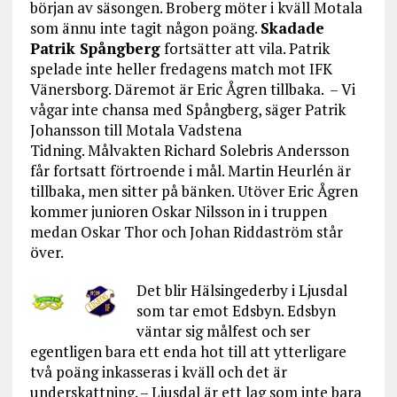
början av säsongen. Broberg möter i kväll Motala
som ännu inte tagit någon poäng.
Skadade
Patrik Spångberg
fortsätter att vila. Patrik
spelade inte heller fredagens match mot IFK
Vänersborg. Däremot är Eric Ågren tillbaka. – Vi
vågar inte chansa med Spångberg, säger Patrik
Johansson till Motala Vadstena
Tidning. Målvakten Richard Solebris Andersson
får fortsatt förtroende i mål. Martin Heurlén är
tillbaka, men sitter på bänken. Utöver Eric Ågren
kommer junioren Oskar Nilsson in i truppen
medan Oskar Thor och Johan Riddaström står
över.
Det blir Hälsingederby i Ljusdal
som tar emot Edsbyn. Edsbyn
väntar sig målfest och ser
egentligen bara ett enda hot till att ytterligare
två poäng inkasseras i kväll och det är
underskattning. – Ljusdal är ett lag som inte bara