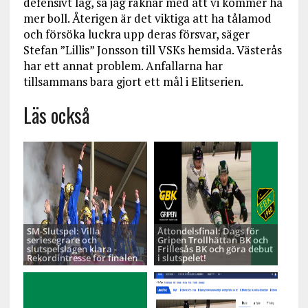
defensivt lag, så jag räknar med att vi kommer ha
mer boll. Återigen är det viktiga att ha tålamod
och försöka luckra upp deras försvar, säger
Stefan ”Lillis” Jonsson till VSKs hemsida. Västerås
har ett annat problem. Anfallarna har
tillsammans bara gjort ett mål i Elitserien.
Läs också
SM-Slutspel: Villa
Åttondelsfinal: Dags för
seriesegrare och
Gripen Trollhättan BK och
slutspelslagen klara -
Frillesås BK och göra debut
Rekordintresse för finalen
i slutspelet!