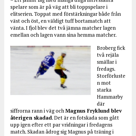
spelare som är på väg att bli toppspelare i
elitserien. Toppat med förstärkningar både från
väst och öst, en väldigt tuff bortamatch att
vänta. I fjol blev det två jämna matcher lagen
emellan och lagen vann sina hemma matcher.
Broberg fick
två rejäla
smällar i
fredags.
Storförluste
n mot
starka
Hammarby
där
siffrorna rann i väg och
Magnus Fryklund blev
återigen skadad
. Det är en fotskada som gått
upp igen efter ett par vridningar i fredagens
match. Skadan ådrog sig Magnus på träning i