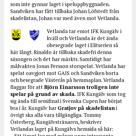
som inte gynnar laget i speluppbyggnaden.
Sandviken har fått tillbaka Johan Löfstedt från
skadelistan, Johan var med även mot Vetlanda.
Vetlanda tar emot IFK Kungälv i
kväll och Vetlanda är det ända
obesegrade laget i Elitserien så
här långt. Rinaldo är tillbaka skadefri denna
säsongen och det har märkts. Samtidigt har
målvakten Jonas Persson storspelat. Vetlanda har
spelat oavgjort mot GAIS och Sandviken borta
och besegrade Västerås på hemmaplan. Vetlanda
flaggar för att
Björn Einarsson troligen inte
spelar på grund av skada.
IFK Kungälv som tog
sig ända till semifinal i Svenska Cupen har börjat
bra i år. Kungälv har
Gratjov på skadelistan
i
övrigt ska alla vara tillgängliga. Tommy
Österberg, Kungälvstränaren, beskriver
Vetlandas laget på Kungälvs hemsida så här:
– Ett jämnt lag med många unga intressanta