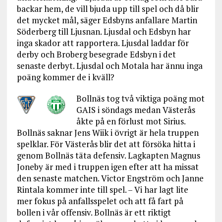
backar hem, de vill bjuda upp till spel och då blir
det mycket mål, säger Edsbyns anfallare Martin
Söderberg till Ljusnan. Ljusdal och Edsbyn har
inga skador att rapportera. Ljusdal laddar för
derby och Broberg besegrade Edsbyn i det
senaste derbyt. Ljusdal och Motala har ännu inga
poäng kommer de i kväll?
Bollnäs tog två viktiga poäng mot
GAIS i söndags medan Västerås
åkte på en förlust mot Sirius.
Bollnäs saknar Jens Wiik i övrigt är hela truppen
spelklar. För Västerås blir det att försöka hitta i
genom Bollnäs täta defensiv. Lagkapten Magnus
Joneby är med i truppen igen efter att ha missat
den senaste matchen. Victor Engström och Janne
Rintala kommer inte till spel. – Vi har lagt lite
mer fokus på anfallsspelet och att få fart på
bollen i vår offensiv. Bollnäs är ett riktigt