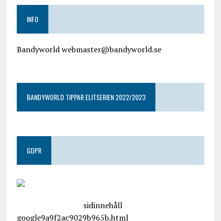
INFO
Bandyworld webmaster@bandyworld.se
google9a9f2ac9029b965b.html
BANDYWORLD TIPPAR ELITSERIEN 2022/2023
GDPR
google.com, pub-4487550053079833, DIRECT,
f08c47fec0942fa0
sidinnehåll
google9a9f2ac9029b965b.html