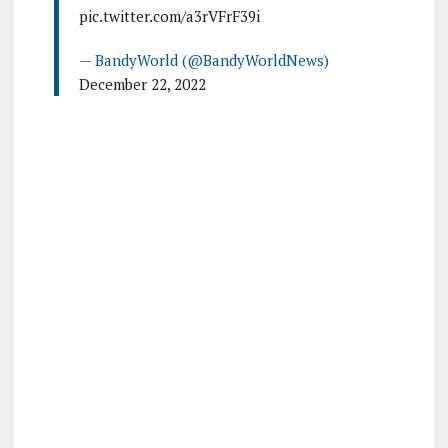
pic.twitter.com/a3rVFrF39i
— BandyWorld (@BandyWorldNews)
December 22, 2022