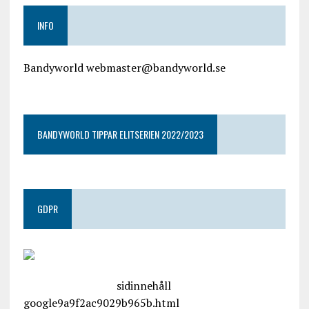
INFO
Bandyworld webmaster@bandyworld.se
google9a9f2ac9029b965b.html
BANDYWORLD TIPPAR ELITSERIEN 2022/2023
GDPR
google.com, pub-4487550053079833, DIRECT,
f08c47fec0942fa0
sidinnehåll
google9a9f2ac9029b965b.html