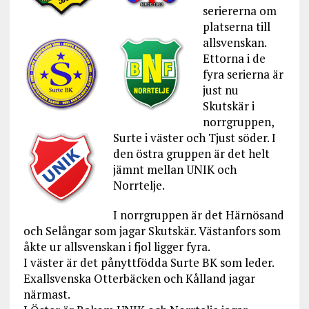
seriererna om
platserna till
allsvenskan.
Ettorna i de
fyra serierna är
just nu
Skutskär i
norrgruppen,
Surte i väster och Tjust söder. I
den östra gruppen är det helt
jämnt mellan UNIK och
Norrtelje.
I norrgruppen är det Härnösand
och Selångar som jagar Skutskär. Västanfors som
åkte ur allsvenskan i fjol ligger fyra.
I väster är det pånyttfödda Surte BK som leder.
Exallsvenska Otterbäcken och Kålland jagar
närmast.