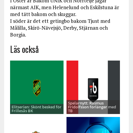
I Öster är Bakom UNIK och Norrtelje jagar
närmast AIK, men Helenelund och Eskilstuna är
med tätt bakom och skuggar.
I söder är det ett getingbo bakom Tjust med
Målilla, Skirö-Nävejsjö, Derby, Stjärnan och
Borgia.
Läs också
Spelarnytt: Rasmus
Elitserien: Skönt besked för
Fridolfsson förlänger med
Frillesås BK
TB