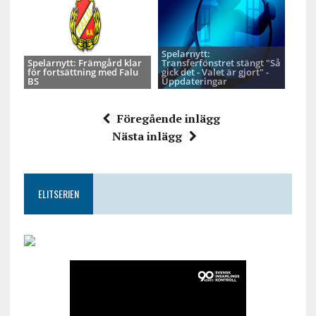
Spelarnytt:
Spelarnytt: Främgård klar
Transferfönstret stängt "Så
för fortsättning med Falu
gick det - Valet är gjort" -
BS
Uppdateringar
Föregående inlägg
Nästa inlägg
ELITSERIEN