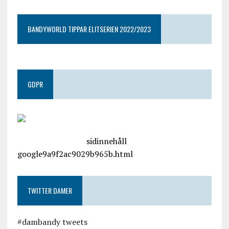
BANDYWORLD TIPPAR ELITSERIEN 2022/2023
GDPR
google.com, pub-4487550053079833, DIRECT,
f08c47fec0942fa0
sidinnehåll
google9a9f2ac9029b965b.html
TWITTER DAMER
#dambandy tweets