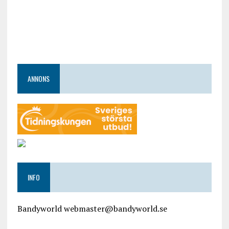
ANNONS
INFO
Bandyworld webmaster@bandyworld.se
google9a9f2ac9029b965b.html