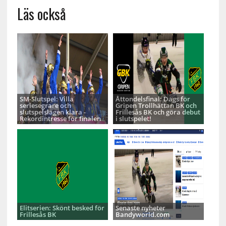
Läs också
SM-Slutspel: Villa
Åttondelsfinal: Dags för
seriesegrare och
Gripen Trollhättan BK och
slutspelslagen klara -
Frillesås BK och göra debut
Rekordintresse för finalen
i slutspelet!
Elitserien: Skönt besked för
Senaste nyheter
Frillesås BK
Bandyworld.com