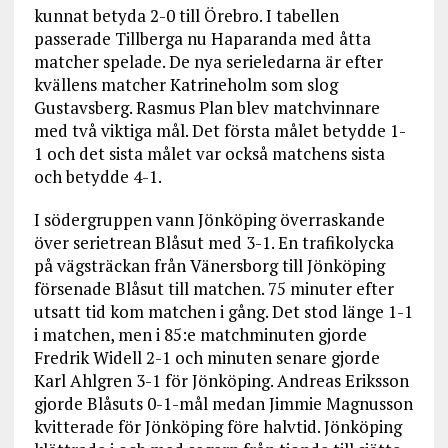
kunnat betyda 2-0 till Örebro. I tabellen
passerade Tillberga nu Haparanda med åtta
matcher spelade. De nya serieledarna är efter
kvällens matcher Katrineholm som slog
Gustavsberg. Rasmus Plan blev matchvinnare
med två viktiga mål. Det första målet betydde 1-
1 och det sista målet var också matchens sista
och betydde 4-1.
I södergruppen vann Jönköping överraskande
över serietrean Blåsut med 3-1. En trafikolycka
på vägsträckan från Vänersborg till Jönköping
försenade Blåsut till matchen. 75 minuter efter
utsatt tid kom matchen i gång. Det stod länge 1-1
i matchen, men i 85:e matchminuten gjorde
Fredrik Widell 2-1 och minuten senare gjorde
Karl Ahlgren 3-1 för Jönköping. Andreas Eriksson
gjorde Blåsuts 0-1-mål medan Jimmie Magnusson
kvitterade för Jönköping före halvtid. Jönköping