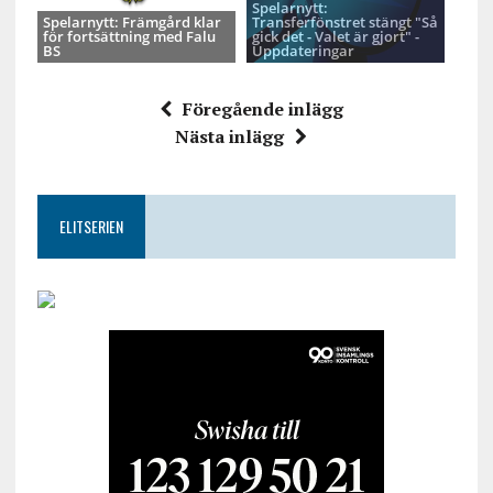
Spelarnytt:
Spelarnytt: Främgård klar
Transferfönstret stängt "Så
för fortsättning med Falu
gick det - Valet är gjort" -
BS
Uppdateringar
Föregående inlägg
Nästa inlägg
ELITSERIEN