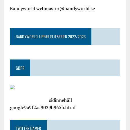
Bandyworld webmaster@bandyworld.se
google9a9f2ac9029b965b.html
BANDYWORLD TIPPAR ELITSERIEN 2022/2023
GDPR
google.com, pub-4487550053079833, DIRECT,
f08c47fec0942fa0
sidinnehåll
google9a9f2ac9029b965b.html
TWITTER DAMER