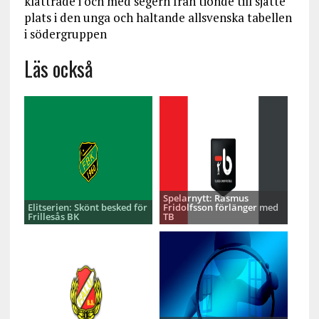
klättrade i och med segern från tionde till sjätte
plats i den unga och haltande allsvenska tabellen
i södergruppen
Läs också
Spelarnytt: Rasmus
Elitserien: Skönt besked för
Fridolfsson förlänger med
Frillesås BK
TB