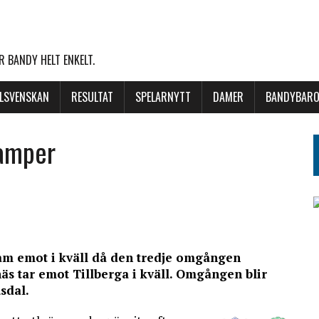
 BANDY HELT ENKELT.
LLSVENSKAN
RESULTAT
SPELARNYTT
DAMER
BANDYBARO
kamper
m emot i kväll då den tredje omgången
näs tar emot Tillberga i kväll. Omgången blir
sdal.