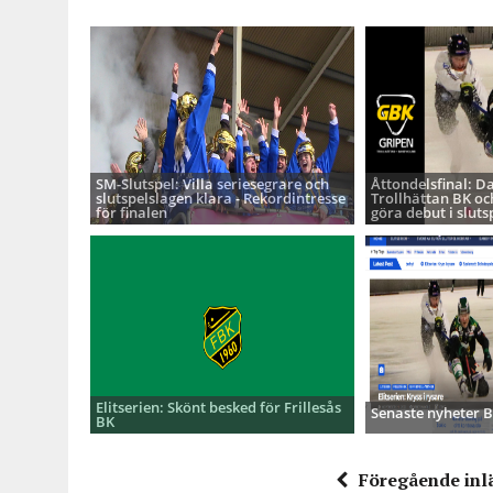
SM-Slutspel: Villa seriesegrare och
Åttondelsfinal: D
slutspelslagen klara - Rekordintresse
Trollhättan BK oc
för finalen
göra debut i sluts
Elitserien: Skönt besked för Frillesås
Senaste nyheter
BK
Föregående inl