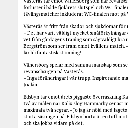
Västerås tar emot Vänersborg som har revansch 
förluster i både fjolårets slutspel och WC-finalen
tävlingsmatcher inkluderat WC-finalen mot på 
Västerås är fritt från skador och sjukdomar för
– Det har varit väldigt mycket småförkylningar o
vet från gårdagens träning som såg väldigt bra ut
Bergström som ser fram emot kvällens match. – 
lär bli fantastisk stämning!
Vänersborg spelar med samma manskap som sena
revanschsugen på Västerås.
– Inga förändringar i vår trupp. Inspirerande m
Joakim.
Edsbyn tar emot årets piggaste överraskning Kal
två av målen när Kalix slog Hammarby senast m
maximala två segrar. – Jo jag är nöjd med lagets 
starta säsongen på. Edsbyn borta är en tuff mot
och ska jobba vidare på det.