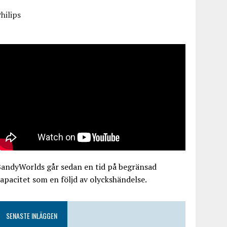
hilips
BandyWorlds går sedan en tid på begränsad
apacitet som en följd av olyckshändelse.
SENASTE INLÄGGEN