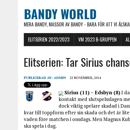
BANDY WORLD
MERA BANDY, MASSOR AV BANDY - BARA FÖR ATT VI ÄLSKAR
ELITSERIEN 2022/2023
VM 2023 B-GRUPPEN
A
Elitserien: Tar Sirius chan
PUBLICERAD AV:
ADMIN
22 NOVEMBER, 2014
Sirius (11) – Edsbyn (8)
I da
kontakt med slutspelsslagen med
dock viktig spelare skadad i Dani
kvar till toppform efter sin skada och det är lit
vaden före matchen i onsdags. Men Magnus Kub
ska spela i dag.