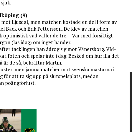
 sjuk.
dköping (9)
e mot Ljusdal, men matchen kostade en del i form av
el Bäck och Erik Pettersson. De klev av matchen
 optimistisk vad väller de tre. – Var med försiktigt
rgon (läs idag) om inget händer.
n efter tacklingen han ådrog sig mot Vänersborg. VM-
a i foten och spelar inte i dag. Besked om hur illa det
å är de så, bekräftar Martin.
örluster, men jämna matcher mot svenska mästarna i
äng för att ta sig upp på slutspelsplats, medan
an poängförlust.