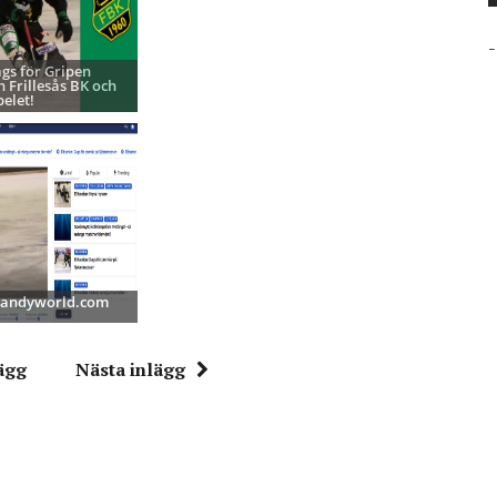
-
ags för Gripen
h Frillesås BK och
pelet!
 Bandyworld.com
ägg
Nästa inlägg