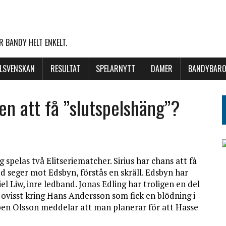
 BANDY HELT ENKELT.
LLSVENSKAN
RESULTAT
SPELARNYTT
DAMER
BANDYBARO
sen att få ”slutspelshäng”?
g spelas två Elitseriematcher. Sirius har chans att få
 seger mot Edsbyn, förstås en skräll. Edsbyn har
el Liw, inre ledband. Jonas Edling har troligen en del
e ovisst kring Hans Andersson som fick en blödning i
en Olsson meddelar att man planerar för att Hasse