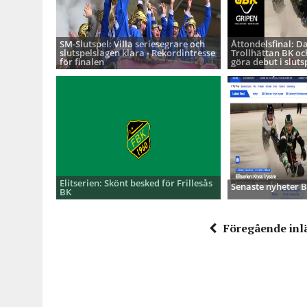
SM-Slutspel: Villa seriesegrare och
Åttondelsfinal: D
slutspelslagen klara - Rekordintresse
Trollhättan BK oc
för finalen
göra debut i sluts
Elitserien: Skönt besked för Frillesås
Senaste nyheter
BK
Föregående inl