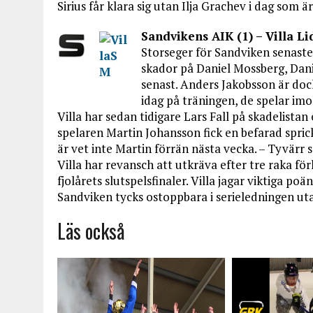
Sirius får klara sig utan Ilja Grachev i dag som är
Sandvikens AIK (1) – Villa Li
Storseger för Sandviken senast
skador på Daniel Mossberg, Dani
senast. Anders Jakobsson är dock
idag på träningen, de spelar imo
Villa har sedan tidigare Lars Fall på skadelista
spelaren Martin Johansson fick en befarad sprick
är vet inte Martin förrän nästa vecka. – Tyvärr s
Villa har revansch att utkräva efter tre raka f
fjolårets slutspelsfinaler. Villa jagar viktiga po
Sandviken tycks ostoppbara i serieledningen ut
Läs också