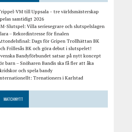
rippel-VM till Uppsala – tre världsmästerskap
pelas samtidigt 2026
M-Slutspel: Villa seriesegrare och slutspelslagen
lara – Rekordintresse för finalen
ttondelsfinal: Dags för Gripen Trollhättan BK
ch Frillesås BK och göra debut i slutspelet!
Svenska Bandyförbundet satsar på nytt koncept
ör barn – Snöharen Bandis ska få fler att åka
kridskor och spela bandy
nternationellt: Trenationers i Karlstad
MATCHNYTT