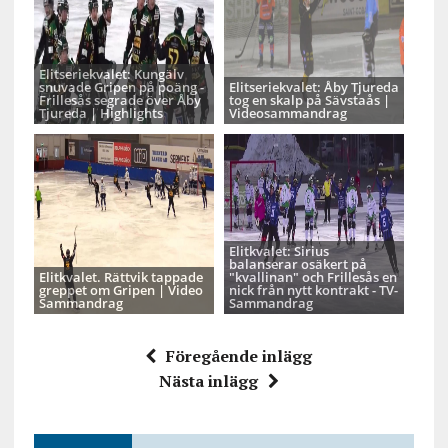
Elitseriekvalet: Kungälv
snuvade Gripen på poäng -
Elitseriekvalet: Åby Tjureda
Frillesås segrade över Åby
tog en skalp på Sävstaås |
Tjureda | Highlights
Videosammandrag
Elitkvalet: Sirius
balanserar osäkert på
Elitkvalet. Rättvik tappade
"kvallinan" och Frillesås en
greppet om Gripen | Video
nick från nytt kontrakt - TV-
Sammandrag
Sammandrag
Föregående inlägg
Nästa inlägg