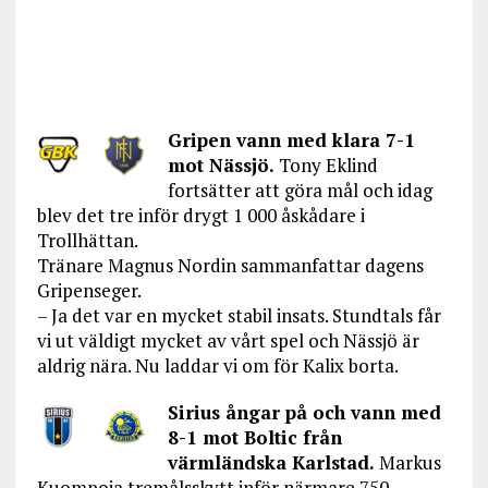
Gripen vann med klara 7-1
mot Nässjö.
Tony Eklind
fortsätter att göra mål och idag
blev det tre inför drygt 1 000 åskådare i
Trollhättan.
Tränare Magnus Nordin sammanfattar dagens
Gripenseger.
– Ja det var en mycket stabil insats. Stundtals får
vi ut väldigt mycket av vårt spel och Nässjö är
aldrig nära. Nu laddar vi om för Kalix borta.
Sirius ångar på och vann med
8-1 mot Boltic från
värmländska Karlstad.
Markus
Kuompoja tremålsskytt inför närmare 750