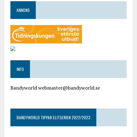
ANNONS
INFO
Bandyworld webmaster@bandyworld.se
google9a9f2ac9029b965b.html
BANDYWORLD TIPPAR ELITSERIEN 2022/2023