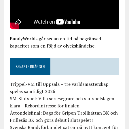
BandyWorlds går sedan en tid på begränsad
kapacitet som en följd av olyckshändelse.
SENASTE INLÄGGEN
Trippel-VM till Uppsala – tre världsmästerskap
spelas samtidigt 2026
SM-Slutspel: Villa seriesegrare och slutspelslagen
klara – Rekordintresse för finalen
Åttondelsfinal: Dags för Gripen Trollhättan BK och
Frillesås BK och göra debut i slutspelet!
Svenska Bandyförbundet satsar på nytt koncept för