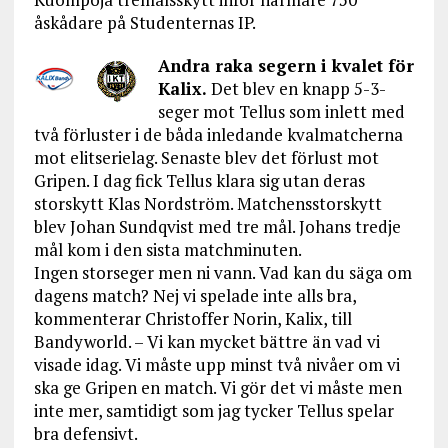
åskådare på Studenternas IP.
Andra raka segern i kvalet för
Kalix.
Det blev en knapp 5-3-
seger mot Tellus som inlett med
två förluster i de båda inledande kvalmatcherna
mot elitserielag. Senaste blev det förlust mot
Gripen. I dag fick Tellus klara sig utan deras
storskytt Klas Nordström. Matchensstorskytt
blev Johan Sundqvist med tre mål. Johans tredje
mål kom i den sista matchminuten.
Ingen storseger men ni vann. Vad kan du säga om
dagens match? Nej vi spelade inte alls bra,
kommenterar Christoffer Norin, Kalix, till
Bandyworld. – Vi kan mycket bättre än vad vi
visade idag. Vi måste upp minst två nivåer om vi
ska ge Gripen en match. Vi gör det vi måste men
inte mer, samtidigt som jag tycker Tellus spelar
bra defensivt.