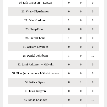
16. Erik Ivarsson – Kapten
0
0
0
20. Vitaliy Klyushanov
0
0
0
22. Olle Nordlund
2
0
0
23. Philip Florén
0
0
0
24. Fredrik Lönn
1
0
0
27. William Lövstedt
0
0
0
28. Daniel Lehnbom
1
0
10
30. Jussi Aaltonen – Målvakt
0
0
0
31. Elias Johansson – Målvakt reserv
0
0
0
36. Niklas Ögren
0
1
0
41. Elias Gillgren
0
0
0
45. Jonas Enander
0
0
10