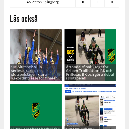
66. Anton Spångberg
0
0
0
Läs också
SM-Slutspel: Villa
Åttondelsfinal: Dags för
seriesegrare och
Gripen Trollhättan BK och
slutspelslagen klara -
Frillesås BK och göra debut
Rekordintresse för finalen
i slutspelet!