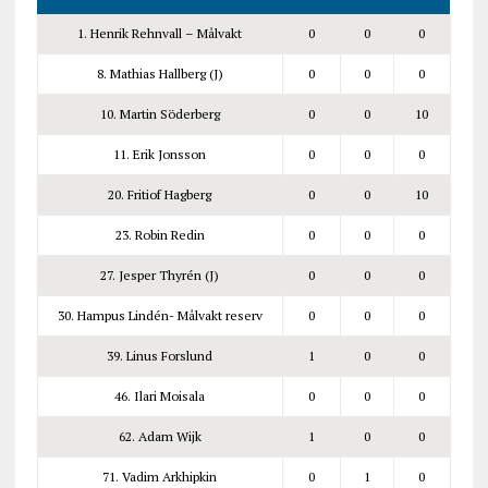
1. Henrik Rehnvall – Målvakt
0
0
0
8. Mathias Hallberg (J)
0
0
0
10. Martin Söderberg
0
0
10
11. Erik Jonsson
0
0
0
20. Fritiof Hagberg
0
0
10
23. Robin Redin
0
0
0
27. Jesper Thyrén (J)
0
0
0
30. Hampus Lindén- Målvakt reserv
0
0
0
39. Linus Forslund
1
0
0
46. Ilari Moisala
0
0
0
62. Adam Wijk
1
0
0
71. Vadim Arkhipkin
0
1
0