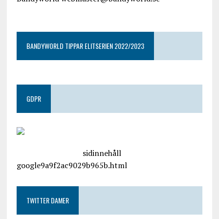
google9a9f2ac9029b965b.html
BANDYWORLD TIPPAR ELITSERIEN 2022/2023
GDPR
google.com, pub-4487550053079833, DIRECT,
f08c47fec0942fa0
sidinnehåll
google9a9f2ac9029b965b.html
TWITTER DAMER