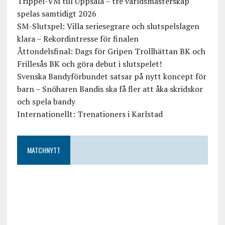
Trippel-VM till Uppsala – tre världsmästerskap
spelas samtidigt 2026
SM-Slutspel: Villa seriesegrare och slutspelslagen
klara – Rekordintresse för finalen
Åttondelsfinal: Dags för Gripen Trollhättan BK och
Frillesås BK och göra debut i slutspelet!
Svenska Bandyförbundet satsar på nytt koncept för
barn – Snöharen Bandis ska få fler att åka skridskor
och spela bandy
Internationellt: Trenationers i Karlstad
MATCHNYTT