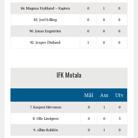
84. Magnus Fryklund – Kapten
0
1
0
85. Joel Edling
0
0
0
90. Jonas Engström
0
0
0
92. Jesper Öhrlund
1
0
0
IFK Motala
Mål
Ass
Utv
7. Kasperi Hirvonen
0
1
0
8. Olle Lindgren
0
0
5
9. Albin Rohlén
0
1
0