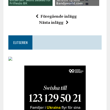
Elitserien: Skönt besked för
Senaste nyheter
Frillesås BK
Bandyworld.com
Föregående inlägg
Nästa inlägg
ELITSERIEN