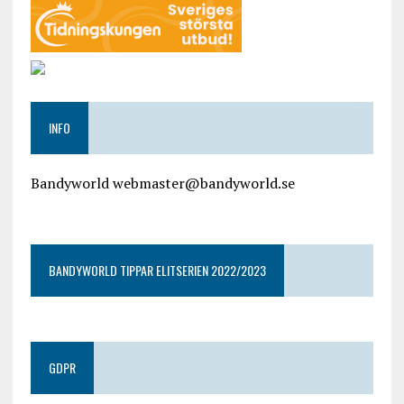
INFO
Bandyworld webmaster@bandyworld.se
google9a9f2ac9029b965b.html
BANDYWORLD TIPPAR ELITSERIEN 2022/2023
GDPR