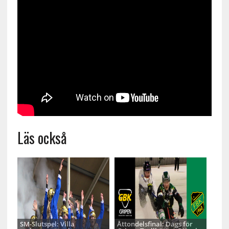
Läs också
SM-Slutspel: Villa
Åttondelsfinal: Dags för