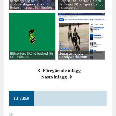
seriesegrare och
Gripen Trollhättan BK och
slutspelslagen klara -
Frillesås BK och göra debut
Rekordintresse för finalen
i slutspelet!
Elitserien: Skönt besked för
Senaste nyheter
Frillesås BK
Bandyworld.com
Föregående inlägg
Nästa inlägg
ELITSERIEN