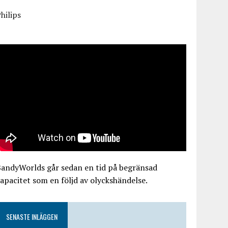
hilips
BandyWorlds går sedan en tid på begränsad
apacitet som en följd av olyckshändelse.
SENASTE INLÄGGEN