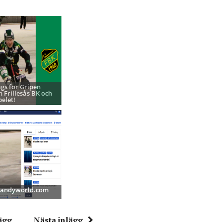
ags för Gripen
h Frillesås BK och
pelet!
 Bandyworld.com
ägg
Nästa inlägg