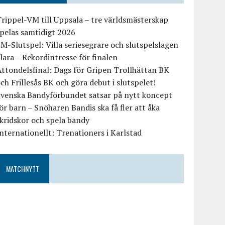
rippel-VM till Uppsala – tre världsmästerskap
pelas samtidigt 2026
M-Slutspel: Villa seriesegrare och slutspelslagen
lara – Rekordintresse för finalen
ttondelsfinal: Dags för Gripen Trollhättan BK
ch Frillesås BK och göra debut i slutspelet!
Svenska Bandyförbundet satsar på nytt koncept
ör barn – Snöharen Bandis ska få fler att åka
kridskor och spela bandy
nternationellt: Trenationers i Karlstad
MATCHNYTT