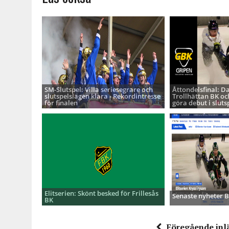
SM-Slutspel: Villa seriesegrare och
Åttondelsfinal: D
slutspelslagen klara - Rekordintresse
Trollhättan BK oc
för finalen
göra debut i sluts
Elitserien: Skönt besked för Frillesås
Senaste nyheter
BK
Föregående inl