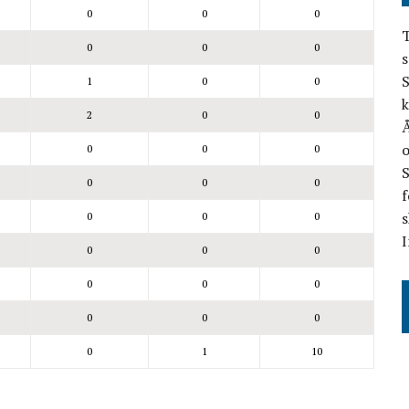
0
0
0
T
0
0
0
s
S
1
0
0
k
2
0
0
Å
o
0
0
0
0
0
0
f
s
0
0
0
I
0
0
0
0
0
0
0
0
0
0
1
10