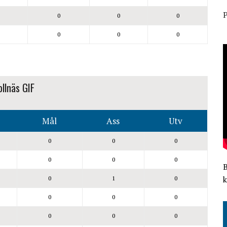
P
0
0
0
0
0
0
llnäs GIF
Mål
Ass
Utv
0
0
0
0
0
0
k
0
1
0
0
0
0
0
0
0