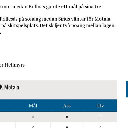
örnor medan Bollnäs gjorde ett mål på sina tre.
 Frillesås på söndag medan Sirius väntar för Motala.
 på slutspelsplats. Det skiljer två poäng mellan lagen.
.
Per Hellmyrs
K Motala
Mål
Ass
Utv
0
0
0
0
0
0