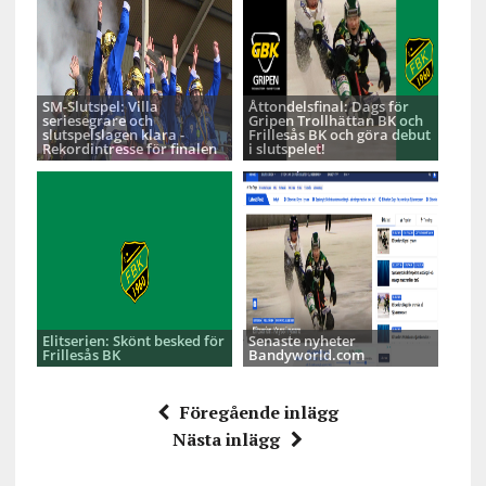
SM-Slutspel: Villa
Åttondelsfinal: Dags för
seriesegrare och
Gripen Trollhättan BK och
slutspelslagen klara -
Frillesås BK och göra debut
Rekordintresse för finalen
i slutspelet!
Elitserien: Skönt besked för
Senaste nyheter
Frillesås BK
Bandyworld.com
Föregående inlägg
Nästa inlägg