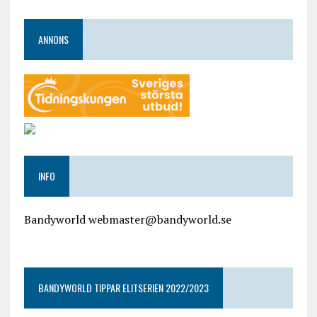
ANNONS
INFO
Bandyworld webmaster@bandyworld.se
google9a9f2ac9029b965b.html
BANDYWORLD TIPPAR ELITSERIEN 2022/2023