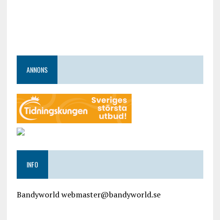
ANNONS
INFO
Bandyworld webmaster@bandyworld.se
google9a9f2ac9029b965b.html