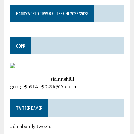
BANDYWORLD TIPPAR ELITSERIEN 2022/2023
GDPR
google.com, pub-4487550053079833, DIRECT,
f08c47fec0942fa0
sidinnehåll
google9a9f2ac9029b965b.html
TWITTER DAMER
#dambandy tweets