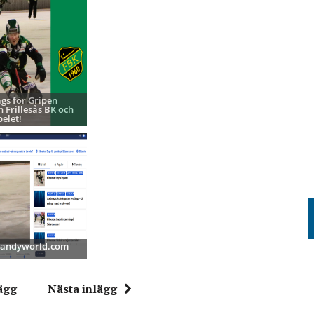
ags för Gripen
h Frillesås BK och
pelet!
 Bandyworld.com
ägg
Nästa inlägg