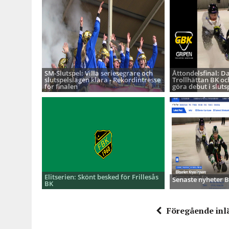
SM-Slutspel: Villa seriesegrare och
Åttondelsfinal: D
slutspelslagen klara - Rekordintresse
Trollhättan BK oc
för finalen
göra debut i sluts
Elitserien: Skönt besked för Frillesås
Senaste nyheter
BK
Föregående inl