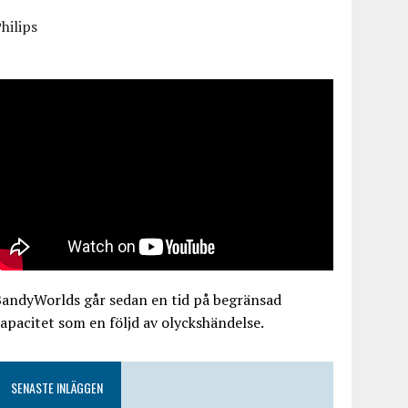
hilips
BandyWorlds går sedan en tid på begränsad
apacitet som en följd av olyckshändelse.
SENASTE INLÄGGEN