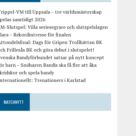
rippel-VM till Uppsala – tre världsmästerskap
pelas samtidigt 2026
M-Slutspel: Villa seriesegrare och slutspelslagen
lara – Rekordintresse för finalen
ttondelsfinal: Dags för Gripen Trollhättan BK
ch Frillesås BK och göra debut i slutspelet!
Svenska Bandyförbundet satsar på nytt koncept
ör barn – Snöharen Bandis ska få fler att åka
kridskor och spela bandy
nternationellt: Trenationers i Karlstad
MATCHNYTT