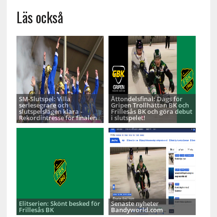
Läs också
SM-Slutspel: Villa
Åttondelsfinal: Dags för
seriesegrare och
Gripen Trollhättan BK och
slutspelslagen klara -
Frillesås BK och göra debut
Rekordintresse för finalen
i slutspelet!
Elitserien: Skönt besked för
Senaste nyheter
Frillesås BK
Bandyworld.com