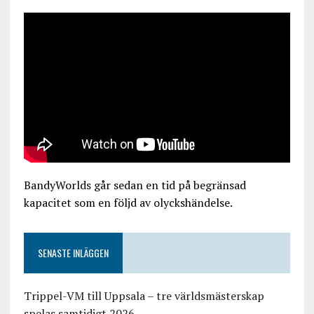
BandyWorlds går sedan en tid på begränsad
kapacitet som en följd av olyckshändelse.
SENASTE INLÄGGEN
Trippel-VM till Uppsala – tre världsmästerskap
spelas samtidigt 2026