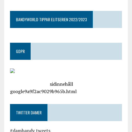
BANDYWORLD TIPPAR ELITSERIEN 2022/2023
GDPR
google.com, pub-4487550053079833, DIRECT,
f08c47fec0942fa0
sidinnehåll
google9a9f2ac9029b965b.html
TWITTER DAMER
#dambandy tweets