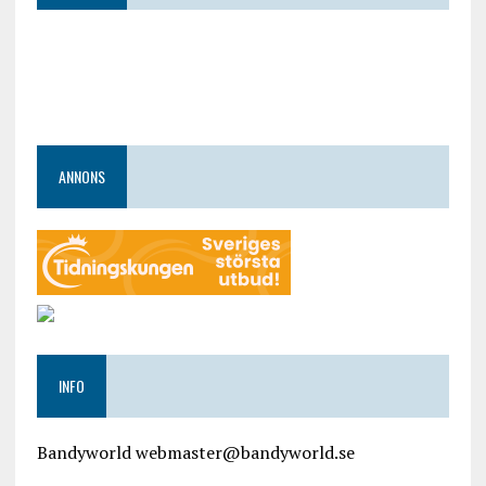
ANNONS
INFO
Bandyworld webmaster@bandyworld.se
google9a9f2ac9029b965b.html