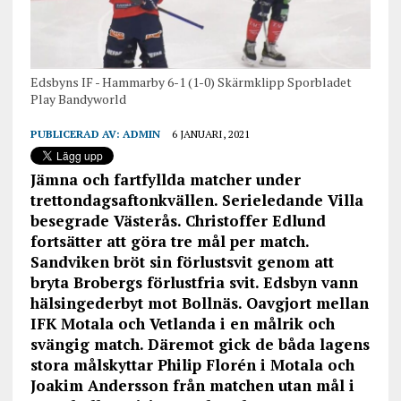
Edsbyns IF - Hammarby 6-1 (1-0) Skärmklipp Sporbladet
Play Bandyworld
PUBLICERAD AV:
ADMIN
6 JANUARI, 2021
Jämna och fartfyllda matcher under
trettondagsaftonkvällen. Serieledande Villa
besegrade Västerås. Christoffer Edlund
fortsätter att göra tre mål per match.
Sandviken bröt sin förlustsvit genom att
bryta Brobergs förlustfria svit. Edsbyn vann
hälsingederbyt mot Bollnäs. Oavgjort mellan
IFK Motala och Vetlanda i en målrik och
svängig match. Däremot gick de båda lagens
stora målskyttar Philip Florén i Motala och
Joakim Andersson från matchen utan mål i