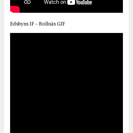
Edsbyns IF – Bollnäs GIF