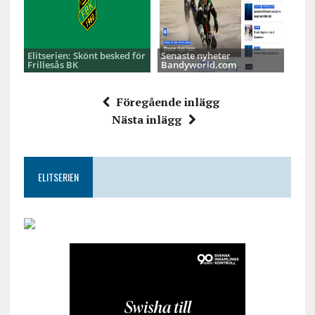
Elitserien: Skönt besked för
Senaste nyheter
Frillesås BK
Bandyworld.com
Föregående inlägg
Nästa inlägg
ELITSERIEN