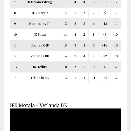
7
IFK Vänersborg
11
4
4
3
13
12
8
IFK Motala
14
5
2
7
5
12
9
Hammarby IF
13
5
2
6
-12
12
10
IK Sirius
14
4
2
8
-6
10
11
Bollnäs GIF
13
3
4
6
-16
10
12
Vetlanda BK
14
3
4
7
-22
10
13
IK Tellus
10
2
0
8
-45
4
14
Frillesås BK
13
1
1
11
-43
3
IFK Motala – Vetlanda BK