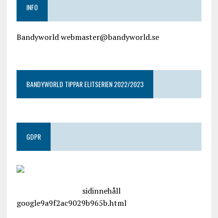
INFO
Bandyworld webmaster@bandyworld.se
google9a9f2ac9029b965b.html
BANDYWORLD TIPPAR ELITSERIEN 2022/2023
GDPR
google.com, pub-4487550053079833, DIRECT,
f08c47fec0942fa0
sidinnehåll
google9a9f2ac9029b965b.html