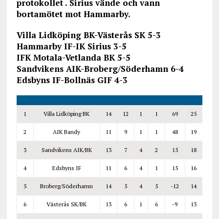
protokollet . Sirius vände och vann
bortamötet mot Hammarby.
Villa Lidköping BK-Västerås SK 5-3
Hammarby IF-IK Sirius 3-5
IFK Motala-Vetlanda BK 5-5
Sandvikens AIK-Broberg/Söderhamn 6-4
Edsbyns IF-Bollnäs GIF 4-3
1
Villa Lidköping BK
14
12
1
1
69
25
2
AIK Bandy
11
9
1
1
48
19
3
Sandvikens AIK/BK
13
7
4
2
15
18
4
Edsbyns IF
11
6
4
1
15
16
5
Broberg/Söderhamn
14
5
4
5
-12
14
6
Västerås SK/BK
13
6
1
6
-9
13