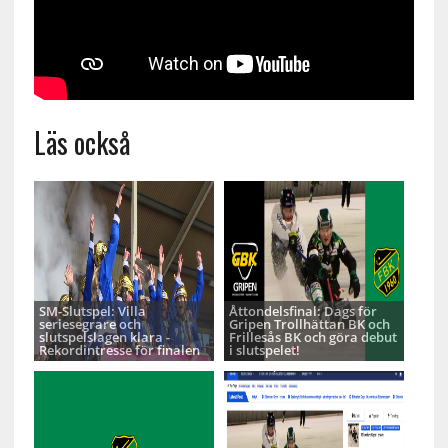
Läs också
SM-Slutspel: Villa
Åttondelsfinal: Dags för
seriesegrare och
Gripen Trollhättan BK och
slutspelslagen klara -
Frillesås BK och göra debut
Rekordintresse för finalen
i slutspelet!