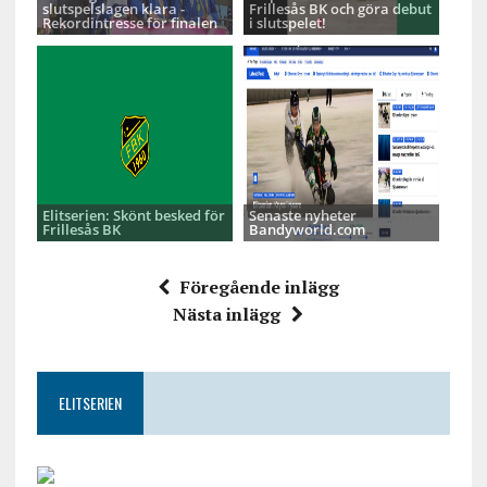
slutspelslagen klara -
Frillesås BK och göra debut
Rekordintresse för finalen
i slutspelet!
Elitserien: Skönt besked för
Senaste nyheter
Frillesås BK
Bandyworld.com
Föregående inlägg
Nästa inlägg
ELITSERIEN