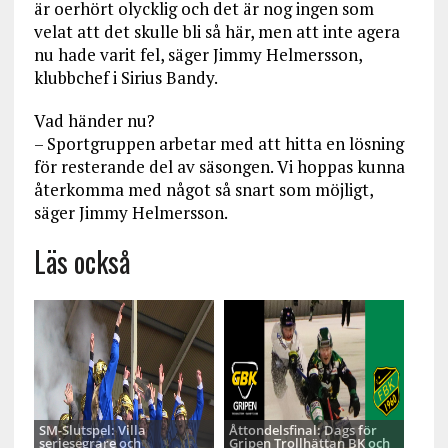
är oerhört olycklig och det är nog ingen som
velat att det skulle bli så här, men att inte agera
nu hade varit fel, säger Jimmy Helmersson,
klubbchef i Sirius Bandy.
Vad händer nu?
– Sportgruppen arbetar med att hitta en lösning
för resterande del av säsongen. Vi hoppas kunna
återkomma med något så snart som möjligt,
säger Jimmy Helmersson.
Läs också
SM-Slutspel: Villa
Åttondelsfinal: Dags för
seriesegrare och
Gripen Trollhättan BK och