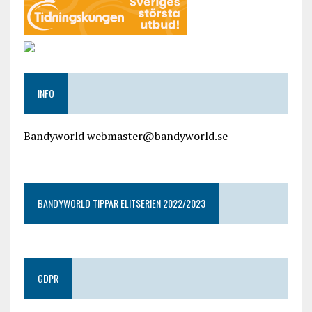
INFO
Bandyworld webmaster@bandyworld.se
google9a9f2ac9029b965b.html
BANDYWORLD TIPPAR ELITSERIEN 2022/2023
GDPR