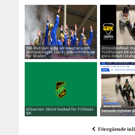
SM-Slutspel: Villa seriesegrare och
Åttondelsfinal: D
slutspelslagen klara - Rekordintresse
Trollhättan BK oc
för finalen
göra debut i sluts
Elitserien: Skönt besked för Frillesås
Senaste nyheter
BK
Föregående inl