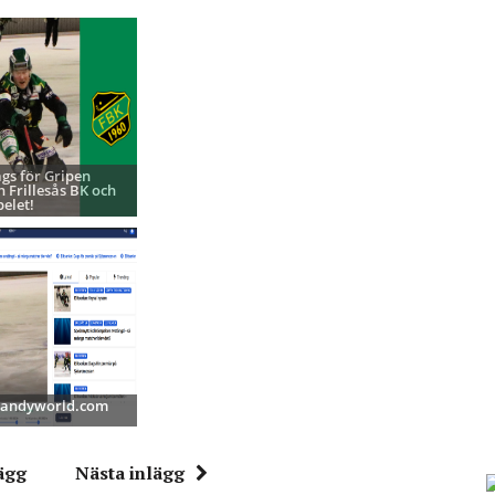
ags för Gripen
h Frillesås BK och
pelet!
 Bandyworld.com
ägg
Nästa inlägg