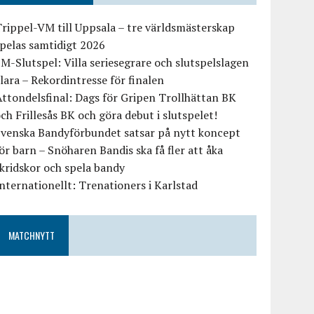
rippel-VM till Uppsala – tre världsmästerskap
pelas samtidigt 2026
M-Slutspel: Villa seriesegrare och slutspelslagen
lara – Rekordintresse för finalen
ttondelsfinal: Dags för Gripen Trollhättan BK
ch Frillesås BK och göra debut i slutspelet!
Svenska Bandyförbundet satsar på nytt koncept
ör barn – Snöharen Bandis ska få fler att åka
kridskor och spela bandy
nternationellt: Trenationers i Karlstad
MATCHNYTT