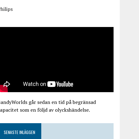
hilips
BandyWorlds går sedan en tid på begränsad
apacitet som en följd av olyckshändelse.
SENASTE INLÄGGEN