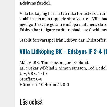
Edsbyns fördel.
Villa Lidköping har nu två raka förluster och är
stabil insats men tappade sista kvarten. Villa
med gott skytte göra tre mål på matchens slut
Edsbyn har tidigare varit drabbade av Covid men
Stabilt försvarsspel från Edsbyn där Christoffe
Villa Lidköping BK – Edsbyns IF 2-4 (
Mål, VLBK: Tim Persson, Joel Esplund.
EIF: Oskar Wikblad 2, Simon Jansson, Ted Hedell
Utv, VBK: 1×10
Straffar: 0-0
Hörnor: 7-10 Hörnmål: 0-0
Läs också