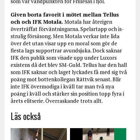
som var vändpunkten för Frillesås i fjol.
Given borta favorit i mötet mellan Tellus
och och IFK Motala.
Motala har återigen
överträffat förväntningarna. Spelartapp och is-
strulig försäsong. Men Motala verkar inte lida
över det utan visar upp en moral som gör de
flesta lags supportrar avundsjuka. Dock saknar
IFK den publik som visade upp under Luxors
existens då det blev SM-Guld. Tellus har den hall
som IFK saknar och laget lyckades få med sig två
poäng mot bottenkollegan Rättvik senast. Blir
inte IFK övermodiga i kväll tar man två nya
poäng i kväll och stärker sin position topp fyra i
årets elitserie. Överraskande trots allt.
Läs också