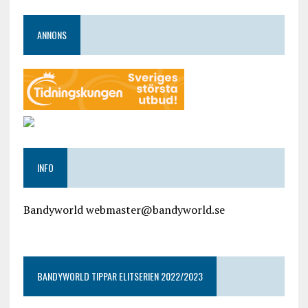
ANNONS
INFO
Bandyworld webmaster@bandyworld.se
google9a9f2ac9029b965b.html
BANDYWORLD TIPPAR ELITSERIEN 2022/2023