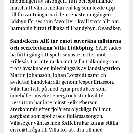
inledningen av säsongen. Tuff och spännande
match att vänta mellan två lag som levde upp
till förväntningarna i den senaste omgången.
Edsbyn får ses som favoriter i kväll trots allt om
harmonin hittat tillbaka till bandybyn. Ovanåker.
Sandvikens AIK tar emot suveräna mästarna
och serieledarna Villa Lidköping.
SAIK sades
ha fått i gång sitt spel i senaste mötet mot
Frillesås. Lär inte räcka mot Villa Lidköping som
trots avsaknaden inledningsvis av landslagstrion
Martin Johansson, Johan Löfstedt samt en
avslutad bandykarriär genom Jesper Eriksson.
Villa har fyllt på med egna produkter som
innehåller mycket energi och stor kvalité.
Dessutom har inte minst Felix Pherson
återkommit efter fjolårets olyckliga fall mot
sargkant som spolierade fjolårssäsongen.
Villaseger väntas men SAIK brukar kunna ställa
en rejäl fråga till Villa för att dra till med