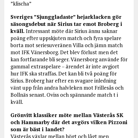
”klischa”
Sveriges ”Sjunggladaste” hejarklacken gör
säsongsdebut när Sirius tar emot Broberg i
kväll.
Intressant möte där Sirius ännu saknar
poäng efter uppskjuten match och fyra spelare
borta mot seriesuveränen Villa och jämn match
mot IFK Vänersborg. Det blev förlust men det
kan fortfarande bli seger. Vänersborg använde för
gammal extraspelare – ärendet är inte avgjort
hur IFK ska straffas. Det kan bli två poäng för
Sirius. Broberg har efter en svagare inledning
vänt upp från andra halvleken mot Frillesås och
Bollnäs senast. Oviss och spännande match t i
kväll.
Grönvitt klassiker möte mellan Västerås SK
och Hammarby där det avgörs vilken Pizzoni
som är bäst i landet?
Västerås växlar mellan högt och lågt men