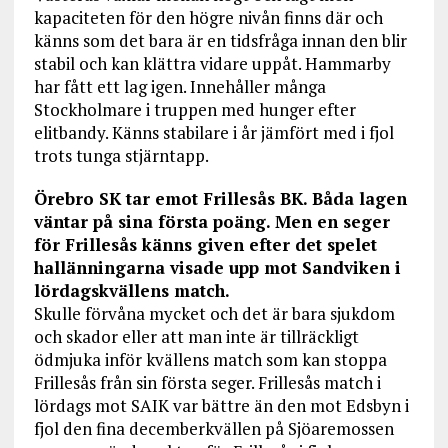
kapaciteten för den högre nivån finns där och
känns som det bara är en tidsfråga innan den blir
stabil och kan klättra vidare uppåt. Hammarby
har fått ett lag igen. Innehåller många
Stockholmare i truppen med hunger efter
elitbandy. Känns stabilare i år jämfört med i fjol
trots tunga stjärntapp.
Örebro SK tar emot Frillesås BK. Båda lagen
väntar på sina första poäng. Men en seger
för Frillesås
känns given efter det spelet
hallänningarna visade upp mot Sandviken i
lördagskvällens match.
Skulle förvåna mycket och det är bara sjukdom
och skador eller att man inte är tillräckligt
ödmjuka inför kvällens match som kan stoppa
Frillesås från sin första seger. Frillesås match i
lördags mot SAIK var bättre än den mot Edsbyn i
fjol den fina decemberkvällen på Sjöaremossen