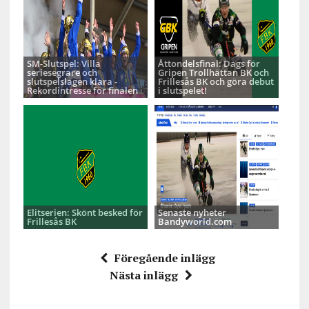
SM-Slutspel: Villa
Åttondelsfinal: Dags för
seriesegrare och
Gripen Trollhättan BK och
slutspelslagen klara -
Frillesås BK och göra debut
Rekordintresse för finalen
i slutspelet!
Elitserien: Skönt besked för
Senaste nyheter
Frillesås BK
Bandyworld.com
Föregående inlägg
Nästa inlägg