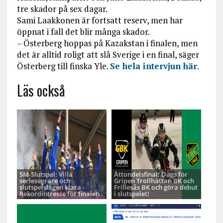
tre skador på sex dagar.
Sami Laakkonen är fortsatt reserv, men har
öppnat i fall det blir många skador.
– Österberg hoppas på Kazakstan i finalen, men
det är alltid roligt att slå Sverige i en final, säger
Österberg till finska Yle.
Se hela intervjun här
.
Läs också
SM-Slutspel: Villa
Åttondelsfinal: Dags för
seriesegrare och
Gripen Trollhättan BK och
slutspelslagen klara -
Frillesås BK och göra debut
Rekordintresse för finalen
i slutspelet!