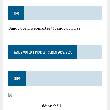
INFO
Bandyworld webmaster@bandyworld.se
google9a9f2ac9029b965b.html
BANDYWORLD TIPPAR ELITSERIEN 2022/2023
GDPR
google.com, pub-4487550053079833, DIRECT,
f08c47fec0942fa0
sidinnehåll