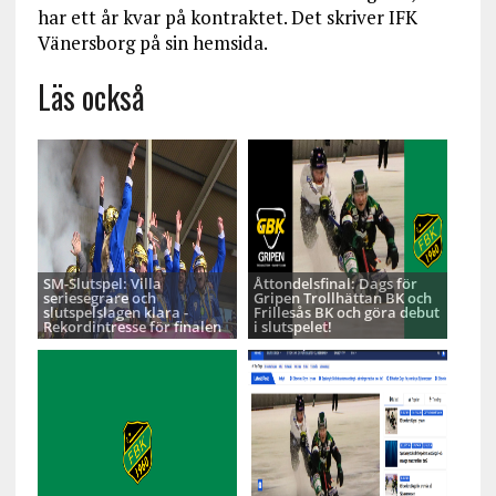
har ett år kvar på kontraktet. Det skriver IFK
Vänersborg på sin hemsida.
Läs också
SM-Slutspel: Villa
Åttondelsfinal: Dags för
seriesegrare och
Gripen Trollhättan BK och
slutspelslagen klara -
Frillesås BK och göra debut
Rekordintresse för finalen
i slutspelet!