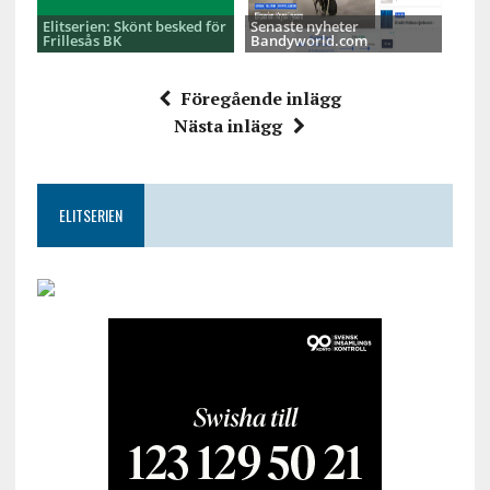
Elitserien: Skönt besked för
Senaste nyheter
Frillesås BK
Bandyworld.com
Föregående inlägg
Nästa inlägg
ELITSERIEN