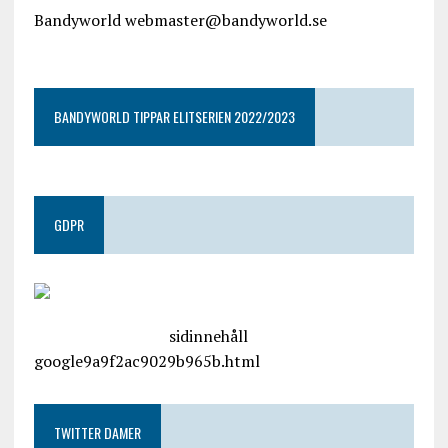
Bandyworld webmaster@bandyworld.se
google9a9f2ac9029b965b.html
BANDYWORLD TIPPAR ELITSERIEN 2022/2023
GDPR
google.com, pub-4487550053079833, DIRECT,
f08c47fec0942fa0
sidinnehåll
google9a9f2ac9029b965b.html
TWITTER DAMER