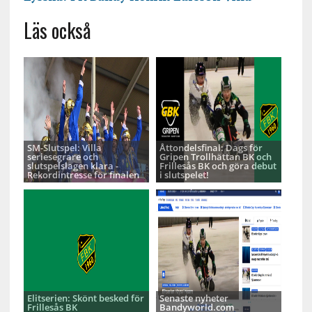
Läs också
SM-Slutspel: Villa
Åttondelsfinal: Dags för
seriesegrare och
Gripen Trollhättan BK och
slutspelslagen klara -
Frillesås BK och göra debut
Rekordintresse för finalen
i slutspelet!
Elitserien: Skönt besked för
Senaste nyheter
Frillesås BK
Bandyworld.com