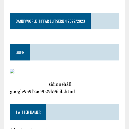
google9a9f2ac9029b965b.html
BANDYWORLD TIPPAR ELITSERIEN 2022/2023
GDPR
google.com, pub-4487550053079833, DIRECT,
f08c47fec0942fa0
sidinnehåll
google9a9f2ac9029b965b.html
TWITTER DAMER