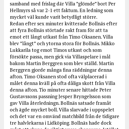
samband med frislag där Villa ”glömde” bort Per
Hellmyrs så var 2-1 ett faktum. En ledning som
mycket väl kunde varit betydligt större.
Redan efter sex minuter kvitterade Bollnäs efter
att fyra Bollnäs störtade rakt fram för att ta
emot ett långt utkast från Timo Oksanen. Villa
blev ”långt” och ytorna stora för Bollnäs. Mikko
Lukkarila tog emot Timos utkast och som
försökte passa, men gick via Villaspelare i mål
bakom Martin Berggren som blev ställd. Martin
Berggren gjorde många fina räddningar denna
afton. Timo Oksanen stod ofta välplacerad i
målet denna kväll på ofta dåliga skott från Villa
denna afton. Tio minuter senare hittade Peter
Gustavssons passning Jesper Bryngelsson som
gav Villa återledningn. Bollnäs satsade framåt
och ägde mycket boll. Villa slarvade i uppspelet
och det var en omvänd matchbild från de tidigare
tre halvlekarna i Lidköping. Bollnäs hade dock