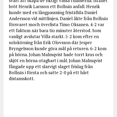
svårt att skapa de riktigt vassa chanserna. Istället
bröt Henrik Larsson ett Bollnäs anfall. Henrik
kunde med en långpassning friställda Daniel
Andersson vid mittlinjen. Daniel åkte från Bollnäs
försvaret moch överlista Timo Oksanen. 4-2 var
ett faktum när bara tio minuter återstod. Som
vanligt avslutar Villa starkt. 5-2 kom efter en
solokörning från Erik Olovsson där Jesper
Bryngelsson kunde göra mål på returen. 6-2 kom
på hörna. Johan Malmqvist hade torrt krus och
skjöt en hörna otagbart i mål. Johan Malmqvist
fångade upp ett slarvigt slaget frislag från
Bollnäs i första och satte 2-0 på ett hårt
distansskott.