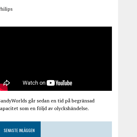
hilips
BandyWorlds går sedan en tid på begränsad
apacitet som en följd av olyckshändelse.
SENASTE INLÄGGEN