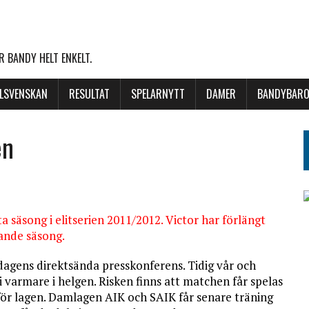
 BANDY HELT ENKELT.
LLSVENSKAN
RESULTAT
SPELARNYTT
DAMER
BANDYBARO
en
 säsong i elitserien 2011/2012. Victor har förlängt
ande säsong.
 dagens direktsända presskonferens. Tidig vår och
li varmare i helgen. Risken finns att matchen får spelas
 för lagen. Damlagen AIK och SAIK får senare träning