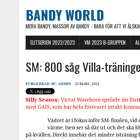
BANDY WORLD
MERA BANDY, MASSOR AV BANDY - BARA FÖR ATT VI ÄLSKAR
ELITSERIEN 2022/2023
VM 2023 B-GRUPPEN
A
SM: 800 såg Villa-träning
PUBLICERAD AV:
ADMIN
22 MARS, 2012
Silly Season:
Victor Wareborn spelade sin första
med GAIS, som har hela försvaret intakt komm
Vädret är i fokus inför SM-finalen, vid
värme. Isen ser så där ut och det ska b
på kvällen. Direkt innebär det mindre isträning