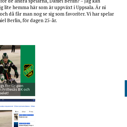
ör de andra spelarna, Daniel Berlin? – Jag kan
ig lite hemma här som är uppväxt i Uppsala. Är ni
 och då får man nog se sig som favoriter. Vi har spelar
iel Berlin, för dagen 25-år.
ags för Gripen
h Frillesås BK och
pelet!