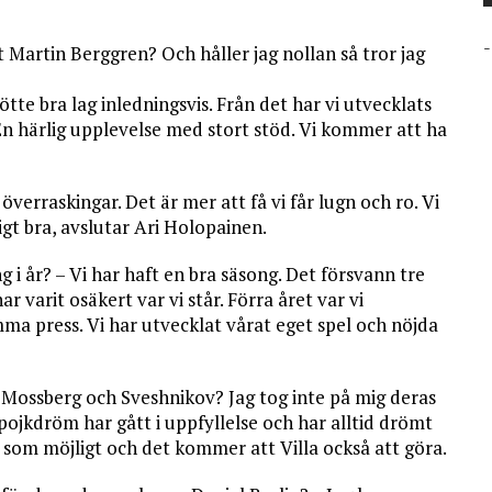
-
Martin Berggren? Och håller jag nollan så tror jag
tte bra lag inledningsvis. Från det har vi utvecklats
 En härlig upplevelse med stort stöd. Vi kommer att ha
överraskingar. Det är mer att få vi får lugn och ro. Vi
gt bra, avslutar Ari Holopainen.
 i år? – Vi har haft en bra säsong. Det försvann tre
r varit osäkert var vi står. Förra året var vi
amma press. Vi har utvecklat vårat eget spel och nöjda
 Mossberg och Sveshnikov? Jag tog inte på mig deras
n pojkdröm har gått i uppfyllelse och har alltid drömt
h som möjligt och det kommer att Villa också att göra.