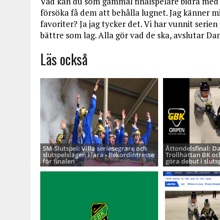
Vad kan du som gammal finalspelare bidra med f
försöka få dem att behålla lugnet. Jag känner m
favoriter? Ja jag tycker det. Vi har vunnit serien
bättre som lag. Alla gör vad de ska, avslutar Dan
Läs också
SM-Slutspel: Villa seriesegrare och
Åttondelsfinal: D
slutspelslagen klara - Rekordintresse
Trollhättan BK oc
för finalen
göra debut i sluts