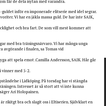
m får de dela isytan med varandra.
-guldet inför en imponerade elitserie med idel segrar.
avoriter. Vi har en jäkla massa guld. De har inte SAIK,
icklighet och bra fart. De som vill mest kommer att
ngar med bra träningsnärvaro. Vi har många unga
ra avgörande i finalen, sa Tomas vid
ryga att spela emot .Camilla Andersson, SAIK. Hår går
vi vinner med 5-2.
pståndelse i Lidköping. På torsdag har vi stängda
träningen. Intresset är så stort att vi inte kunna
 säger Ari Holopainen.
r rikitgt bra och slagit oss i Eltiserien. Självklart en