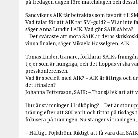
på fredagen dagen före matchdagen och dessuto
Sandvikens AIK får betraktas som favorit till SM
Vad talar för att AIK tar SM-guld? – Vi är inte f
säger Anna Lundin i AIK. Vad gör SAIK så bra?
– Det svåraste att möta SAIK är deras skriskosk
vinna finalen, säger Mikaela Hasselgren, AIK.
Tomas Linder, tränare, förklarar SAIKs framgå
tjejer som är hungriga, och det hoppas vi ska va
presskonferensen.
Vad är specielt med AIK? – AIK är ättriga och d
det i finalen?
Johanna Pettersson, SAIK: – Tror självklart att 
Hur är stämningen i Lidköping? – Det är stor up
träning efter att 800 varit och tittat på tisdags 
fokusera på träningen. Nu stänger vi träningen,
– Häftigt. Pojkdröm. Riktigt att få vara där. SAIK ä