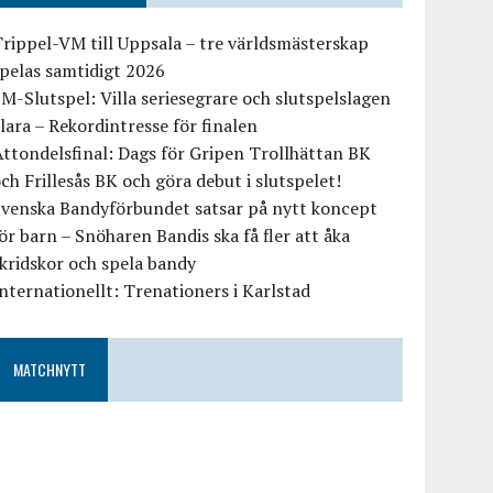
rippel-VM till Uppsala – tre världsmästerskap
pelas samtidigt 2026
M-Slutspel: Villa seriesegrare och slutspelslagen
lara – Rekordintresse för finalen
ttondelsfinal: Dags för Gripen Trollhättan BK
ch Frillesås BK och göra debut i slutspelet!
Svenska Bandyförbundet satsar på nytt koncept
ör barn – Snöharen Bandis ska få fler att åka
kridskor och spela bandy
nternationellt: Trenationers i Karlstad
MATCHNYTT