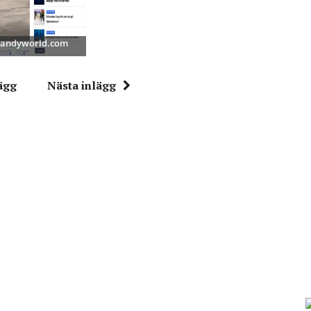
 Bandyworld.com
ägg
Nästa inlägg