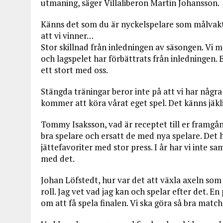
utmaning, säger Villaliberon Martin Johansson.
Känns det som du är nyckelspelare som målvakt 
att vi vinner…
Stor skillnad från inledningen av säsongen. Vi mö
och lagspelet har förbättrats från inledningen.
ett stort med oss.
Stängda träningar beror inte på att vi har några 
kommer att köra vårat eget spel. Det känns jäkli
Tommy Isaksson, vad är receptet till er framgång
bra spelare och ersatt de med nya spelare. Det ha
jättefavoriter med stor press. I år har vi inte s
med det.
Johan Löfstedt, hur var det att växla axeln som
roll. Jag vet vad jag kan och spelar efter det. E
om att få spela finalen. Vi ska göra så bra matc