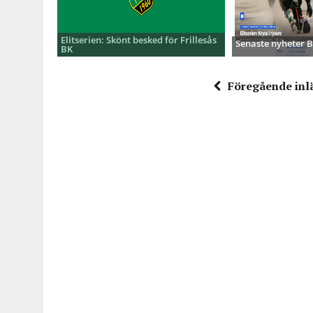
Elitserien: Skönt besked för Frillesås
Senaste nyheter
BK
Föregående inl