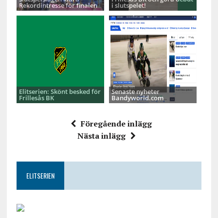
Rekordintresse för finalen
i slutspelet!
Elitserien: Skönt besked för
Senaste nyheter
Frillesås BK
Bandyworld.com
Föregående inlägg
Nästa inlägg
ELITSERIEN