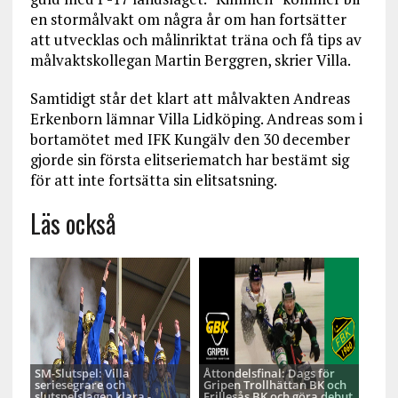
en stormålvakt om några år om han fortsätter
att utvecklas och målinriktat träna och få tips av
målvaktskollegan Martin Berggren, skrier Villa.
Samtidigt står det klart att målvakten Andreas
Erkenborn lämnar Villa Lidköping. Andreas som i
bortamötet med IFK Kungälv den 30 december
gjorde sin första elitseriematch har bestämt sig
för att inte fortsätta sin elitsatsning.
Läs också
SM-Slutspel: Villa
Åttondelsfinal: Dags för
seriesegrare och
Gripen Trollhättan BK och
slutspelslagen klara -
Frillesås BK och göra debut