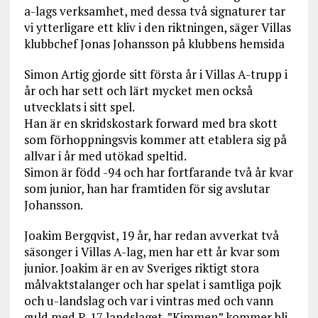
a-lags verksamhet, med dessa två signaturer tar
vi ytterligare ett kliv i den riktningen, säger Villas
klubbchef Jonas Johansson på klubbens hemsida
Simon Artig gjorde sitt första år i Villas A-trupp i
år och har sett och lärt mycket men också
utvecklats i sitt spel.
Han är en skridskostark forward med bra skott
som förhoppningsvis kommer att etablera sig på
allvar i år med utökad speltid.
Simon är född -94 och har fortfarande två år kvar
som junior, han har framtiden för sig avslutar
Johansson.
Joakim Bergqvist, 19 år, har redan avverkat två
säsonger i Villas A-lag, men har ett år kvar som
junior. Joakim är en av Sveriges riktigt stora
målvaktstalanger och har spelat i samtliga pojk
och u-landslag och var i vintras med och vann
guld med P-17 landslaget. ”Kimmen” kommer bli