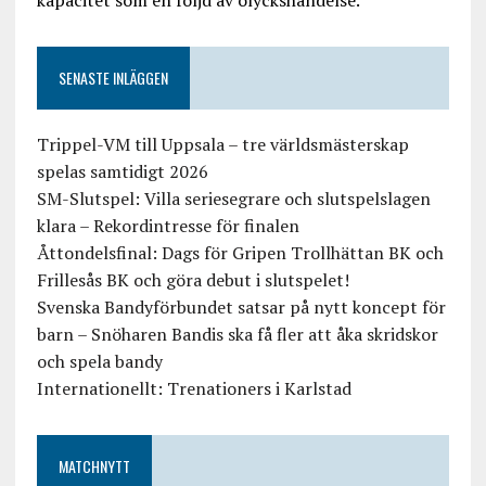
kapacitet som en följd av olyckshändelse.
SENASTE INLÄGGEN
Trippel-VM till Uppsala – tre världsmästerskap
spelas samtidigt 2026
SM-Slutspel: Villa seriesegrare och slutspelslagen
klara – Rekordintresse för finalen
Åttondelsfinal: Dags för Gripen Trollhättan BK och
Frillesås BK och göra debut i slutspelet!
Svenska Bandyförbundet satsar på nytt koncept för
barn – Snöharen Bandis ska få fler att åka skridskor
och spela bandy
Internationellt: Trenationers i Karlstad
MATCHNYTT