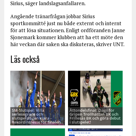
Sirius, säger landslagsanfallaren.
Angående tränarfrågan jobbar Sirius
sportkommitté just nu både externt och internt
för att lösa situationen. Enligt ordföranden Janne
Sjonemark kommer klubben att ha ett möte den
här veckan där saken ska diskuteras, skriver UNT.
Läs också
SM-Slutspel: Villa
Åttondelsfinal: Dags för
seriesegrare och
Gripen Trollhättan BK och
slutspelslagen klara -
Frillesås BK och göra debut
Rekordintresse för finalen
i slutspelet!