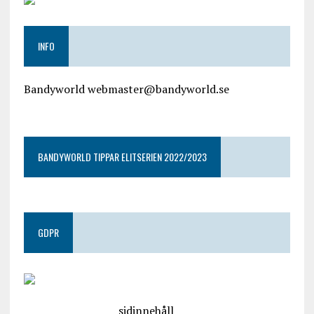
INFO
Bandyworld webmaster@bandyworld.se
google9a9f2ac9029b965b.html
BANDYWORLD TIPPAR ELITSERIEN 2022/2023
GDPR
google.com, pub-4487550053079833, DIRECT,
f08c47fec0942fa0
sidinnehåll