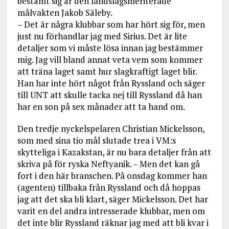
bestämt sig är den landslagsmeriterade
målvakten Jakob Säleby.
– Det är några klubbar som har hört sig för, men
just nu förhandlar jag med Sirius. Det är lite
detaljer som vi måste lösa innan jag bestämmer
mig. Jag vill bland annat veta vem som kommer
att träna laget samt hur slagkraftigt laget blir.
Han har inte hört något från Ryssland och säger
till UNT att skulle tacka nej till Ryssland då han
har en son på sex månader att ta hand om.
Den tredje nyckelspelaren Christian Mickelsson,
som med sina tio mål slutade trea i VM:s
skytteliga i Kazakstan, är nu bara detaljer från att
skriva på för ryska Neftyanik. – Men det kan gå
fort i den här branschen. På onsdag kommer han
(agenten) tillbaka från Ryssland och då hoppas
jag att det ska bli klart, säger Mickelsson. Det har
varit en del andra intresserade klubbar, men om
det inte blir Ryssland räknar jag med att bli kvar i