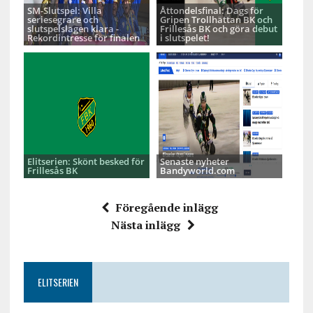
SM-Slutspel: Villa
Åttondelsfinal: Dags för
seriesegrare och
Gripen Trollhättan BK och
slutspelslagen klara -
Frillesås BK och göra debut
Rekordintresse för finalen
i slutspelet!
Elitserien: Skönt besked för
Senaste nyheter
Frillesås BK
Bandyworld.com
Föregående inlägg
Nästa inlägg
ELITSERIEN