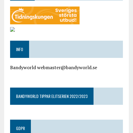
INFO
Bandyworld webmaster@bandyworld.se
google9a9f2ac9029b965b.html
BANDYWORLD TIPPAR ELITSERIEN 2022/2023
GDPR