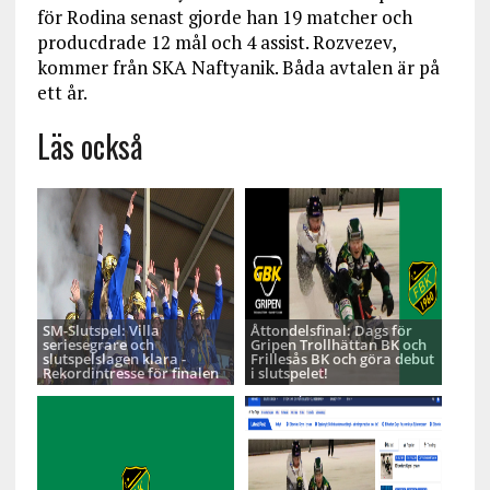
för Rodina senast gjorde han 19 matcher och
producdrade 12 mål och 4 assist. Rozvezev,
kommer från SKA Naftyanik. Båda avtalen är på
ett år.
Läs också
SM-Slutspel: Villa
Åttondelsfinal: Dags för
seriesegrare och
Gripen Trollhättan BK och
slutspelslagen klara -
Frillesås BK och göra debut
Rekordintresse för finalen
i slutspelet!