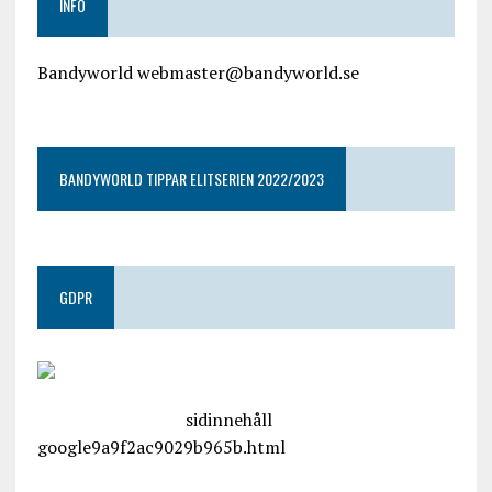
INFO
Bandyworld webmaster@bandyworld.se
google9a9f2ac9029b965b.html
BANDYWORLD TIPPAR ELITSERIEN 2022/2023
GDPR
google.com, pub-4487550053079833, DIRECT,
f08c47fec0942fa0
sidinnehåll
google9a9f2ac9029b965b.html