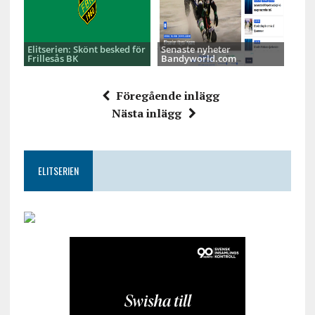
Elitserien: Skönt besked för
Senaste nyheter
Frillesås BK
Bandyworld.com
Föregående inlägg
Nästa inlägg
ELITSERIEN