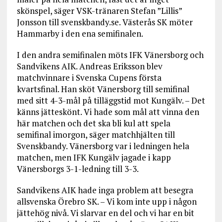
skönspel, säger VSK-tränaren Stefan ”Lillis”
Jonsson till svenskbandy.se. Västerås SK möter
Hammarby i den ena semifinalen.
I den andra semifinalen möts IFK Vänersborg och
Sandvikens AIK. Andreas Eriksson blev
matchvinnare i Svenska Cupens första
kvartsfinal. Han sköt Vänersborg till semifinal
med sitt 4-3-mål på tilläggstid mot Kungälv. – Det
känns jätteskönt. Vi hade som mål att vinna den
här matchen och det ska bli kul att spela
semifinal imorgon, säger matchhjälten till
Svenskbandy. Vänersborg var i ledningen hela
matchen, men IFK Kungälv jagade i kapp
Vänersborgs 3-1-ledning till 3-3.
Sandvikens AIK hade inga problem att besegra
allsvenska Örebro SK. – Vi kom inte upp i någon
jättehög nivå. Vi slarvar en del och vi har en bit