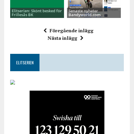
Elitserien: Skönt besked för
Senaste nyheter
Frillesås BK
Bandyworld.com
Föregående inlägg
Nästa inlägg
ELITSERIEN