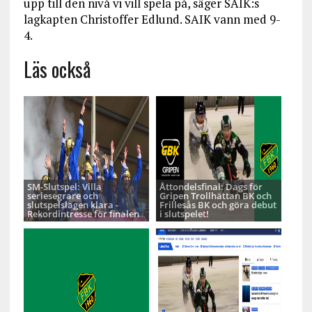
upp till den nivå vi vill spela på, säger SAIK:s
lagkapten Christoffer Edlund. SAIK vann med 9-
4.
Läs också
SM-Slutspel: Villa
Åttondelsfinal: Dags för
seriesegrare och
Gripen Trollhättan BK och
slutspelslagen klara -
Frillesås BK och göra debut
Rekordintresse för finalen
i slutspelet!