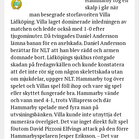
Hammarby tog en
skalp i går när
man besegrade storfavoriten Villa
Lidköping. Villa laget dominerade inledningen av
matchen och ledde också med 1-0 efter
tjugominuter. Då tvingades Daniel Andersson
lämna banan för en axelskada. Daniel Andersson
berättar för NLT att han blev rädd och armen
domnade bort. Lidköpings sjukhus röntgade
skadan på fredagsvkällen och kunde konstatera
att det inte rör sig om någon skelettskada utan
om mjukdelar, uppger NLT. Hammarby tog över
spelet och Villas spel föll ihop och vare sig spel
eller skyttet fungerade bra. Hammarby vände
och vann med 4-1, trots Villapress och där
Hammarby spelade med fyra man på
utvsiningsbänken. Villa kunde inte utnyttja det
numerära överlgäet. Det var inget direkt fult spel
föutom David Pizzoni Elfvings attack på den förre
Hammarbyspelaren Jesper Eriksson. – Det var