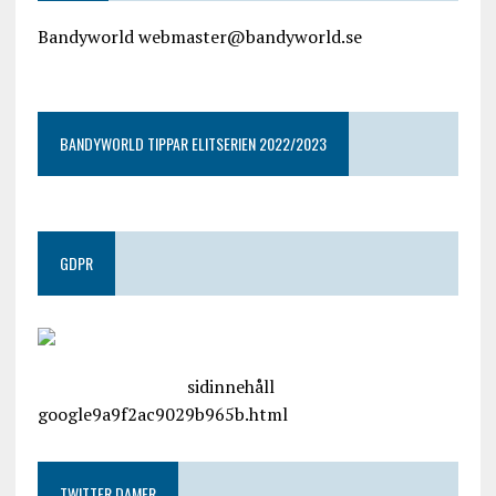
Bandyworld webmaster@bandyworld.se
google9a9f2ac9029b965b.html
BANDYWORLD TIPPAR ELITSERIEN 2022/2023
GDPR
google.com, pub-4487550053079833, DIRECT,
f08c47fec0942fa0
sidinnehåll
google9a9f2ac9029b965b.html
TWITTER DAMER