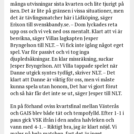
många utvisningar sista kvarten och lite tjurigt på
isen. Det är lite på gränsen i vissa situationer, men
det är tävlingsmatcher här i Lidköping, säger
Erixon till svenskbandy.se. – Dom lyckades reta
upp oss och vi vek ned oss mentalt. Klart att vi är
besvikna, säger Villas lagkapten Jesper
Bryngelson till NLT. – Vi fick inte igång något eget
spel. Var för passivt och vi tog inga
djupledsåkningar. En klar missräkning, suckar
Jesper Bryngelson. Att Villa tappade spelet när
Danne utgick syntes tydligt, skriver NLT. – Det
klart att Danne är viktig för oss, men vi måste
kunna spela utan honom, Det har vi gjort förut
och så här får det inte se ut, säger Jesper till NLT.
En på förhand oviss kvartsfinal mellan Västerås
och GAIS blev både tät och tempofylld. Efter 1-1 i
paus gick VSK ifrån i den andra halvleken och
vann med 4-1. – Riktigt bra, jag är klart nöjd. Vi
maler på hela matchen, fast det är inget