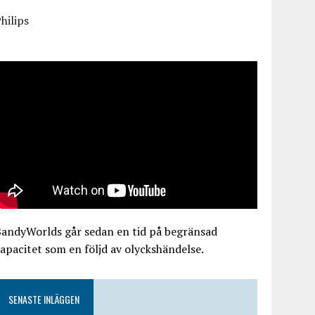
hilips
BandyWorlds går sedan en tid på begränsad
apacitet som en följd av olyckshändelse.
SENASTE INLÄGGEN