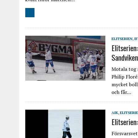
ELITSERIEN
,
I
Elitserien
Sandviken
Motala tog s
Philip Flor
mycket boll,
och får…
AIK
,
ELITSERI
Elitserien
Försvarsvet