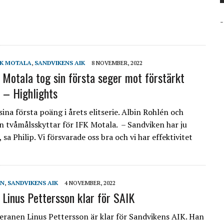
-
FK MOTALA
,
SANDVIKENS AIK
8 NOVEMBER, 2022
: Motala tog sin första seger mot förstärkt
 – Highlights
ina första poäng i årets elitserie. Albin Rohlén och
én tvåmålsskyttar för IFK Motala. – Sandviken har ju
 sa Philip. Vi försvarade oss bra och vi har effektivitet
EN
,
SANDVIKENS AIK
4 NOVEMBER, 2022
: Linus Pettersson klar för SAIK
eranen Linus Pettersson är klar för Sandvikens AIK. Han