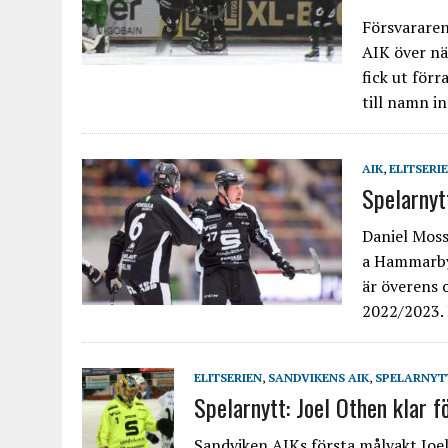
Försvararen
AIK över nä
fick ut förr
till namn i
AIK
,
ELITSERI
Spelarnyt
Daniel Moss
a Hammarby
är överens 
2022/2023.
ELITSERIEN
,
SANDVIKENS AIK
,
SPELARNYT
Spelarnytt: Joel Othen klar 
Sandviken AIKs första målvakt Joel 