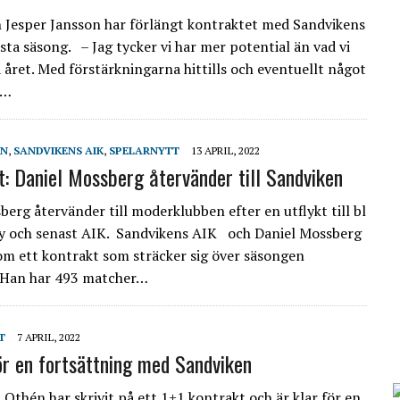
 Jesper Jansson har förlängt kontraktet med Sandvikens
sta säsong. – Jag tycker vi har mer potential än vad vi
a året. Med förstärkningarna hittills och eventuellt något
n…
EN
,
SANDVIKENS AIK
,
SPELARNYTT
13 APRIL, 2022
t: Daniel Mossberg återvänder till Sandviken
berg återvänder till moderklubben efter en utflykt till bl
 och senast AIK. Sandvikens AIK och Daniel Mossberg
om ett kontrakt som sträcker sig över säsongen
 Han har 493 matcher…
T
7 APRIL, 2022
för en fortsättning med Sandviken
Othén har skrivit på ett 1+1 kontrakt och är klar för en