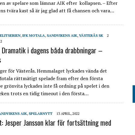
den av spelare som lämnar AIK efter kollapsen. – Efter
ns tvära kast så är jag glad att få chansen och vara…
ELITSERIEN
,
IFK MOTALA
,
SANDVIKENS AIK
,
VÄSTERÅS SK
2
22
n: Dramatik i dagens båda drabbningar –
s
er för Västerås. Hemmalaget lyckades vända det
otala rättmätigt spelade fram efter den första
e grönvita lyckades inte få ordning på spelet i den
leken trots en tidig timeout i den första…
ANDVIKENS AIK
,
SPELARNYTT
13 APRIL, 2022
t: Jesper Jansson klar för fortsättning med