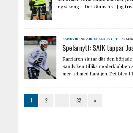
ny säsong. – Det känns bra. Jag triv
SANDVIKENS AIK
,
SPELARNYTT
25 MAR
Spelarnytt: SAIK tappar J
Karriären slutar där den börjad
Sandviken tillika moderklubben a
mer tid med familjen. Det blev 
1
2
…
32
»