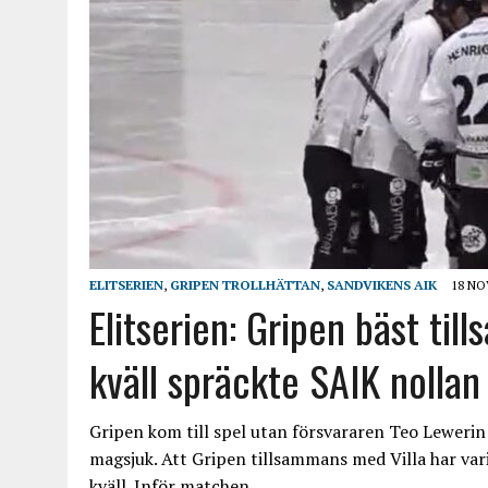
ELITSERIEN
,
GRIPEN TROLLHÄTTAN
,
SANDVIKENS AIK
18 NO
Elitserien: Gripen bäst ti
kväll spräckte SAIK nollan
Gripen kom till spel utan försvararen Teo Leweri
magsjuk. Att Gripen tillsammans med Villa har varit
kväll. Inför matchen…