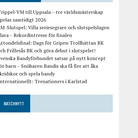
rippel-VM till Uppsala – tre världsmästerskap
pelas samtidigt 2026
M-Slutspel: Villa seriesegrare och slutspelslagen
lara – Rekordintresse för finalen
ttondelsfinal: Dags för Gripen Trollhättan BK
ch Frillesås BK och göra debut i slutspelet!
Svenska Bandyförbundet satsar på nytt koncept
ör barn – Snöharen Bandis ska få fler att åka
kridskor och spela bandy
nternationellt: Trenationers i Karlstad
MATCHNYTT