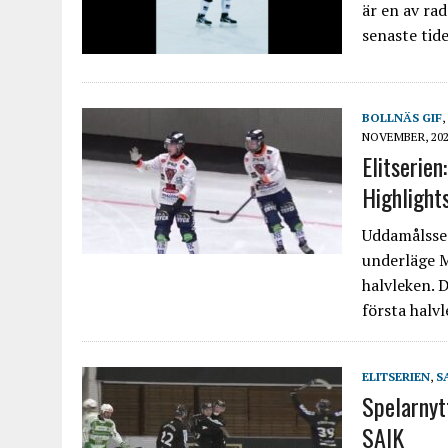
är en av ra
senaste tide
BOLLNÄS GIF
,
NOVEMBER, 20
Elitserie
Highlight
Uddamålsseg
underläge M
halvleken. D
första halv
ELITSERIEN
,
S
Spelarnyt
SAIK