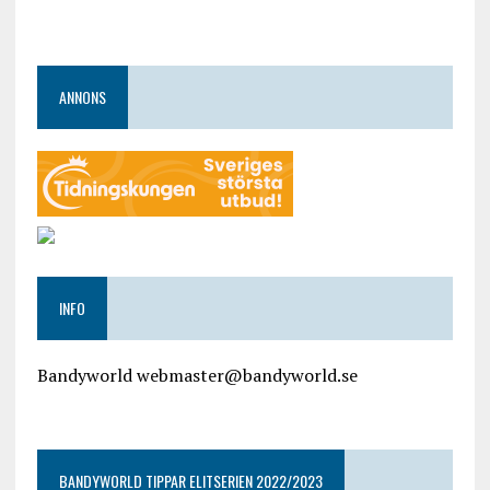
ANNONS
INFO
Bandyworld webmaster@bandyworld.se
google9a9f2ac9029b965b.html
BANDYWORLD TIPPAR ELITSERIEN 2022/2023