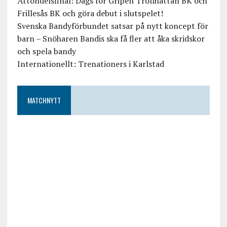
Åttondelsfinal: Dags för Gripen Trollhättan BK och
Frillesås BK och göra debut i slutspelet!
Svenska Bandyförbundet satsar på nytt koncept för
barn – Snöharen Bandis ska få fler att åka skridskor
och spela bandy
Internationellt: Trenationers i Karlstad
MATCHNYTT