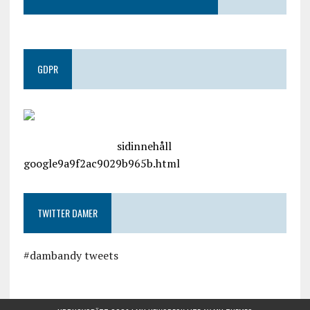
GDPR
google.com, pub-4487550053079833, DIRECT,
f08c47fec0942fa0
sidinnehåll
google9a9f2ac9029b965b.html
TWITTER DAMER
#dambandy tweets