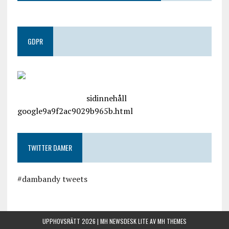
GDPR
google.com, pub-4487550053079833, DIRECT,
f08c47fec0942fa0
sidinnehåll
google9a9f2ac9029b965b.html
TWITTER DAMER
#dambandy tweets
UPPHOVSRÄTT 2026 | MH NEWSDESK LITE AV
MH THEMES