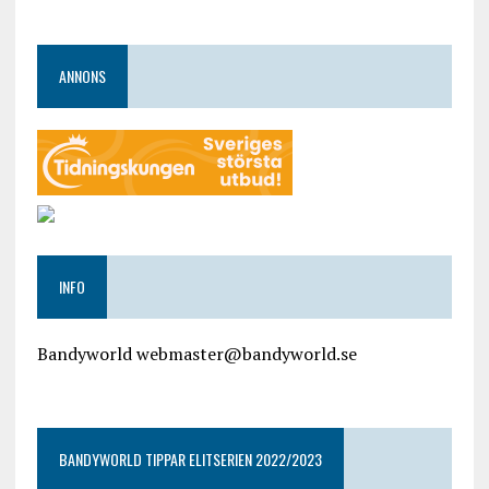
ANNONS
INFO
Bandyworld webmaster@bandyworld.se
google9a9f2ac9029b965b.html
BANDYWORLD TIPPAR ELITSERIEN 2022/2023